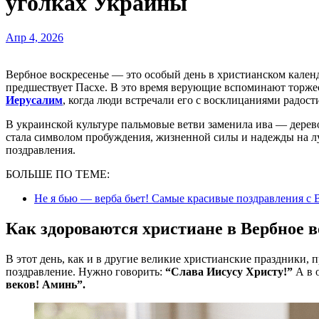
уголках Украины
Апр 4, 2026
Вербное воскресенье — это особый день в христианском календаре, который открывает путь к Страстной неделе и
предшествует Пасхе. В это время верующие вспоминают торж
Иерусалим
, когда люди встречали его с восклицаниями радос
В украинской культуре пальмовые ветви заменила ива — дерев
стала символом пробуждения, жизненной силы и надежды на лу
поздравления.
БОЛЬШЕ ПО ТЕМЕ:
Не я бью — верба бьет! Самые красивые поздравления с 
Как здороваются христиане в Вербное 
В этот день, как и в другие великие христианские праздники,
поздравление. Нужно говорить:
“Слава Иисусу Христу!”
А в о
веков! Аминь”.