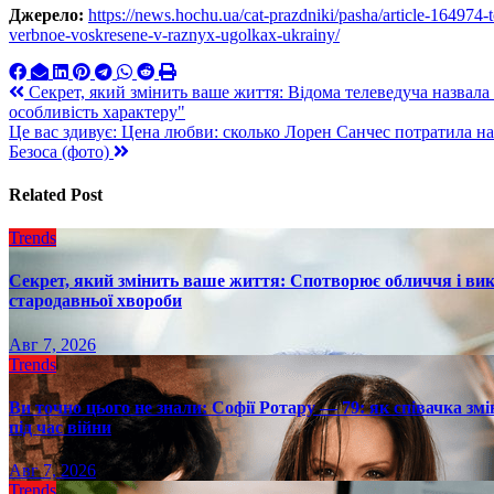
Джерело:
https://news.hochu.ua/cat-prazdniki/pasha/article-164974-
verbnoe-voskresene-v-raznyx-ugolkax-ukrainy/
Навигация
Секрет, який змінить ваше життя: Відома телеведуча назвала
особливість характеру"
по
Це вас здивує: Цена любви: сколько Лорен Санчес потратила н
записям
Безоса (фото)
Related Post
Trends
Секрет, який змінить ваше життя: Спотворює обличчя і вик
стародавньої хвороби
Авг 7, 2026
Trends
Ви точно цього не знали: Софії Ротару — 79: як співачка змі
під час війни
Авг 7, 2026
Trends