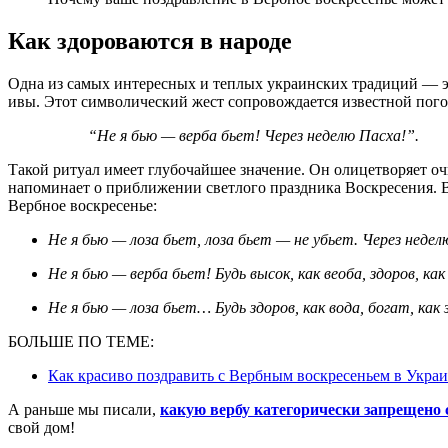
Как здороваются в народе
Одна из самых интересных и теплых украинских традиций — э
ивы. Этот символический жест сопровождается известной пого
“Не я бью — верба бьет! Через неделю Пасха!”.
Такой ритуал имеет глубочайшее значение. Он олицетворяет о
напоминает о приближении светлого праздника Воскресения. В
Вербное воскресенье:
Не я бью — лоза бьет, лоза бьет — не убьет. Через неде
Не я бью — верба бьет! Будь высок, как веоба, здоров, как
Не я бью — лоза бьет… Будь здоров, как вода, богат, как 
БОЛЬШЕ ПО ТЕМЕ:
Как красиво поздравить с Вербным воскресеньем в Укра
А раньше мы писали,
какую вербу категорически запрещено 
свой дом!