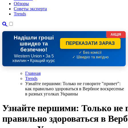
Обзоры
Советы эксперта
Trends
АКЦІЯ
Надішли гроші
швидко та
ПЕРЕКАЗАТИ ЗАРАЗ
безпечно!
✓ Без комісії
Western Union • За 5
✓ Швидко та вигідно
хвилин • Кращий курс
Главная
Trends
Узнайте першими: Только не говорите "привет":
как правильно здороваться в Вербное воскресенье
в разных уголках Украины
Узнайте першими: Только не 
правильно здороваться в Верб