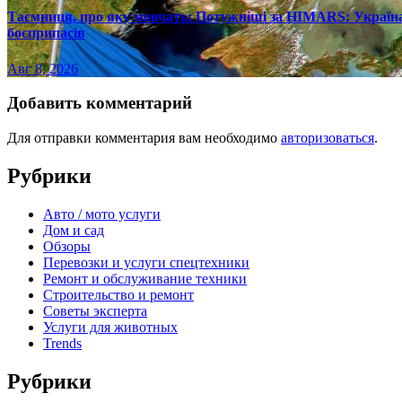
Таємниця, про яку мовчать: Потужніші за HIMARS: Україна
боєприпасів
Авг 8, 2026
Добавить комментарий
Для отправки комментария вам необходимо
авторизоваться
.
Рубрики
Авто / мото услуги
Дом и сад
Обзоры
Перевозки и услуги спецтехники
Ремонт и обслуживание техники
Строительство и ремонт
Советы эксперта
Услуги для животных
Trends
Рубрики