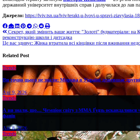
державний університет внутрішніх справ і долучилася до лав па
Джерело:
https://lviv.tsn.ua/lviv/terakt-u-lvovi-u-spravi-ziavylasi
Навигация
Секрет, який змінить ваше життя: "Золоті" будматеріали: на
реконструкцію школи і дитсадка
по
Це вас здивує: Жінка втратила всі кінцівки після вживання не
записям
Related Post
Trends
Ви точно цього не знали: Морква в Україні дешевшає другий
Авг 9, 2026
Trends
А ви знали, що… Чемпіон світу з ММА Ґудзь оскандалився че
фанів
Авг 8, 2026
Trends