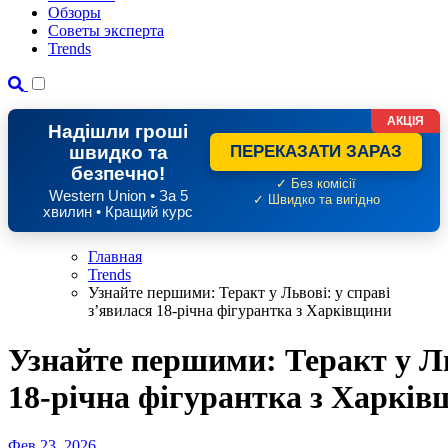
Обзоры
Советы эксперта
Trends
АКЦІЯ
Надішли гроші
швидко та
ПЕРЕКАЗАТИ ЗАРАЗ
безпечно!
✓ Без комісії
Western Union • За 5
✓ Швидко та вигідно
хвилин • Кращий курс
Главная
Trends
Узнайте першими: Теракт у Львові: у справі
з’явилася 18-річна фігурантка з Харківщини
Узнайте першими: Теракт у Ль
18-річна фігурантка з Харкі
Фев 23, 2026