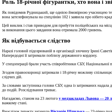
Роль 18-річної фігурантки, хто вона і зв
Як повідомив Рудницький, ще однією ймовірною учасницею тера
вона зателефонувала на спецлінію 102 і заявила про нібито кра
Цей виклик і став приводом для прибуття поліцейських на місце
за виконання цього завдання вона отримала 2000 гривень.
Як відбувається слідство
Наразі головнй підозрюваній в організації злочину Ірині Савет
Напередодні її затримали поблизу державного кордону.
У спецоперації брали участь співробітники СБУ, Національної 
Згодом правоохоронці затримали і 18-річну можливу спільницю 
слідчих дій.
За словами заступника голови СБУ, одна із затриманих надала д
до подій. Розслідування триває.
Нагадаємо, станом на 23 лютого
у медзакладах Львова — 20 
важкому стані.
Внаслідок теракту загинула
Вікторія Шпилька
— 23-річна пол