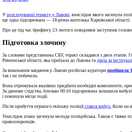
У
розслідуванні теракту у Львові,
внаслідок якого загинула пол
ще одна підозрювана — 18-річна жителька Харківської області.
Про це під час брифінгу 23 лютого повідомив заступник голов
Підготовка злочину
За словами представника СБУ, теракт складався з двох етапів
Рівненської області, яка приїхала до Львова та
діяла за інструкц
За виконання завдання у Львові російські куратори
пообіцяли 3
так і не побачила.
Вона отримувала вказівки придбати необхідні компоненти, оре
За даними слідства, близько 00:10 підозрювана залишила вибухі
і покинула місце події.
Після прибуття першого екіпажу поліції
стався вибух.
Коли на в
Унаслідок атаки загинула молода поліцейська. Також є тяжко по
правоохоронців.