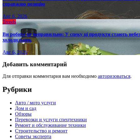
справжню позицію
Авг 6, 2026
Trends
Ви робите це неправильно: У спеку ці продукти стають небез
холодильник
Авг 6, 2026
Добавить комментарий
Для отправки комментария вам необходимо
авторизоваться
.
Рубрики
Авто / мото услуги
Дом и сад
Обзоры
Перевозки и услуги спецтехники
Ремонт и обслуживание техники
Строительство и ремонт
Советы эксперта