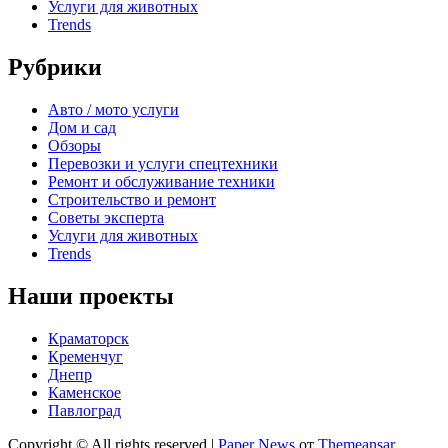
Услуги для животных
Trends
Рубрики
Авто / мото услуги
Дом и сад
Обзоры
Перевозки и услуги спецтехники
Ремонт и обслуживание техники
Строительство и ремонт
Советы эксперта
Услуги для животных
Trends
Наши проекты
Краматорск
Кременчуг
Днепр
Каменское
Павлоград
Copyright © All rights reserved
|
Paper News
от
Themeansar
.