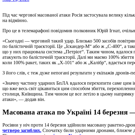
Під час чергової масованої атаки Росія застосувала велику кі
на відмінно.
Про це в телемарафоні повідомив полковник Юрій Ігнат, очіль
«Сьогодні — черговий такий удар. Близько 500 засобів повітряно
по балістичній траєкторії. Це „Іскандер-М“ або ж „С-400“, а та
що у них працювала система „Петріот“. Таким чином, вдалося пе
атакують по балістичній траєкторії. Далі ми маємо 100% збиття 
коли 100% ракет, таких як „Х-101“ або ж „Калібр“, вдається пер
З його слів, є теж дуже непогані результати у екіпажів дронів-п
«Значну частину ударних БпЛА вдалося перехопити саме цим ін
що вже весь світ цікавиться цим способом збиття, перехопле
столиця, Київщина. Тим чином це все летіло в цьому напрямку м
атаки», — додав він.
Масована атака по Україні 14 березня 
Росіяни у ніч проти 14 березня здійнили масовану ракетно-дрон
четверо загиблих.
Спочатку били ударними дронами, ближче д