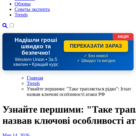
Обзоры
Советы эксперта
Trends
АКЦІЯ
Надішли гроші
швидко та
ПЕРЕКАЗАТИ ЗАРАЗ
безпечно!
✓ Без комісії
Western Union • За 5
✓ Швидко та вигідно
хвилин • Кращий курс
Главная
Trends
Узнайте першими: "Таке трапляється рідко": Ігнат
назвав ключові особливості атаки РФ
Узнайте першими: "Таке трапл
назвав ключові особливості а
Мар 14, 2026