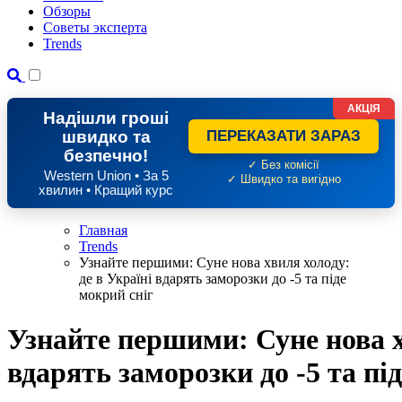
Обзоры
Советы эксперта
Trends
АКЦІЯ
Надішли гроші
швидко та
ПЕРЕКАЗАТИ ЗАРАЗ
безпечно!
✓ Без комісії
Western Union • За 5
✓ Швидко та вигідно
хвилин • Кращий курс
Главная
Trends
Узнайте першими: Суне нова хвиля холоду:
де в Україні вдарять заморозки до -5 та піде
мокрий сніг
Узнайте першими: Суне нова х
вдарять заморозки до -5 та пі