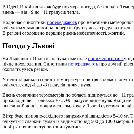
В Одесі 11 квітня також буде похмура погода, без опадів. Темпе
вдень — від +9 до +11 градусів тепла.
Водночас синоптики
попереджають
про небезпечні метеорологіч
очікуються заморозки на поверхні ґрунту до -2 градусів нижче н
В регіоні оголошено перший рівень небезпечності, жовтий.
Погода у Львові
На Львівщині 11 квітня пануватиме поле
пониженого тиску
, щ
нічне похолодання. Синоптики
попереджають
про другий рівень
охоплять увесь регіон.
У нічні та ранкові години температура повітря в області опустит
очікується від -1 до -3 градусів нижче нуля.
Вдень стовпчики термометрів по області піднімуться до +11 град
прохолодніше — близько +7…+9 градусів вище нуля. Якщо ніч у
невеликий дощ із мокрим снігом, хоча у Львові суттєвих опадів
Вітер буде північно-західного напрямку зі швидкістю 5–10 м/. 
очікується слабкий туман із видимістю від 500 до 1000 метрів.
повітря почне поступово знижуватися.