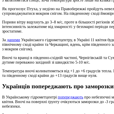
з’являтиметься сонце, хоча температура зросте лише на кілька г
Як прогнозує Птуха, у неділю на Правобережжі пройдуть невели
супроводжуватися мокрим снігом. На південному сході ймовірн
Пориви вітру вщухнуть до 3–8 м/с, проте в більшості регіонів зб
інтенсивність залежатиме від хмарності: у безхмарні періоди п
зростатиме.
За
даними
Українського гідрометцентру, в Україні 11 квітня буд
північному сході країни та Черкащині, вдень, крім південного 
з мокрим снігом).
Вночі та вранці в південно-східній частині, Чернігівській та С
дутиме переважно західний зі швидкістю 5-10 м/с.
Температура вночі коливатиметься від +1 до +6 градусів тепла. В
та південному сході країни до +13 градусів вище нуля.
Українців попереджають про заморозки
В Українському гідрометцентрі
попереджають
про небезпечні м
квітня. Вночі на поверхні ґрунту очікуються заморозки до -3 г
небезпеки.