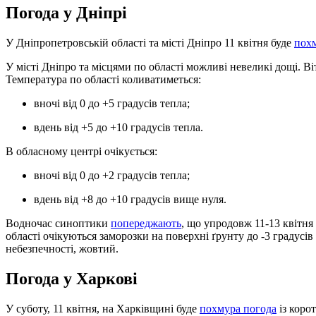
Погода у Дніпрі
У Дніпропетровській області та місті Дніпро 11 квітня буде
пох
У місті Дніпро та місцями по області можливі невеликі дощі. Ві
Температура по області коливатиметься:
вночі від 0 до +5 градусів тепла;
вдень від +5 до +10 градусів тепла.
В обласному центрі очікується:
вночі від 0 до +2 градусів тепла;
вдень від +8 до +10 градусів вище нуля.
Водночас синоптики
попереджають
, що упродовж 11-13 квітня 
області очікуються заморозки на поверхні ґрунту до -3 градусів
небезпечності, жовтий.
Погода у Харкові
У суботу, 11 квітня, на Харківщині буде
похмура погода
із коро