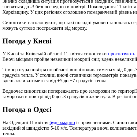
Значно складніша ситуація прогнозується в західних, північних
знизиться до -3 безпосередньо в повітрі. Похолодання 11 квіт
Харківщину. У цих регіонах оголошено помаранчевий рівень н
Синоптики наголошують, що такі погодні умови становлять сер
можуть суттєво постраждати від морозу.
Погода у Києві
У Києві та Київській області 11 квітня синоптики
прогнозують
Вночі місцями пройде невеликий мокрий сніг, вдень невеликий 
Температура повітря по області вночі коливатиметься від 0 до -3
градусів тепла. У столиці вночі стовпчики термометрів показува
вдень коливатиметься від +5 до +7 градусів тепла.
Водночас синоптики попереджають про заморозки по території К
заморозки в повітрі від 0 до -3 градусів нижче нуля. В регіоні
Погода в Одесі
На Одещині 11 квітня
буде хмарно
із проясненнями. Синоптики 
західний зі швидкістю 5-10 м/с. Температура вночі коливатиметьс
тепла.