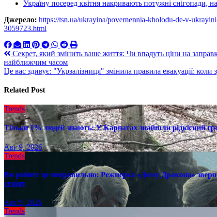
Україну посеред квітня накривають потужні снігопади, на
Джерело:
https://tsn.ua/ukrayina/povernennia-kholodu-de-v-ukrayi
3059723.html
Навигация
Секрет, який змінить ваше життя: Чи впадуть ціни на заправк
найближчим часом
по
Це вас здивує: "Укрзалізниця" змінила правила евакуації: коли
записям
Related Post
Trends
Тільки 1% людей знають: У Карпатах знайшли рідкісний гри
Авг 9, 2026
Trends
Ви робите це неправильно: Режисрка «Дому Дракона» зверн
сезону
Авг 9, 2026
Trends