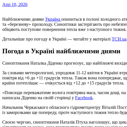
Апр 10, 2026
Найближчими днями
Україна
опиниться в полоні холодного ат
та «березневу» прохолоду. Синоптики застерігають про небезпек
обіцяють поступове повернення тепла вже з наступного тижня.
Детальніше про погоду в Україні — читайте у матеріалі
ТСН.ua
Погода в Україні найближчими днями
Синоптикиня Наталка Діденко прогнозує, що найближчі вихідні
За словами метеорологині, упродовж 11-12 квітня в Україні вт
повітря від +6 до +11 градусів тепла. Також вона попереджає, щ
країни потеплішає — очікується від +12 до +15 градусів тепла.
«Повсюди переважатиме волога повітряна маса, часом дощі, на 
написала Діденко на своїй сторінці у
Facebook
.
Начальник Черкаського обласного гідрометцентру Віталій Пос
із заморозками ще попереду, проте наступного тижня тепло буд
Своєю чергою, синоптикиня Наталія Птуха наголошує, що цикл