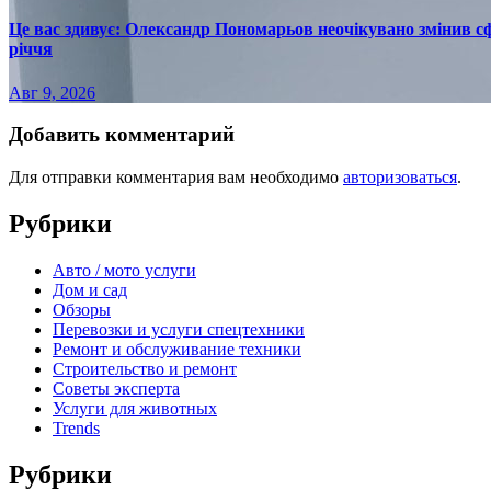
Це вас здивує: Олександр Пономарьов неочікувано змінив сф
річчя
Авг 9, 2026
Добавить комментарий
Для отправки комментария вам необходимо
авторизоваться
.
Рубрики
Авто / мото услуги
Дом и сад
Обзоры
Перевозки и услуги спецтехники
Ремонт и обслуживание техники
Строительство и ремонт
Советы эксперта
Услуги для животных
Trends
Рубрики