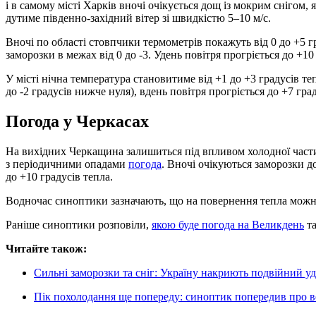
і в самому місті Харків вночі очікується дощ із мокрим снігом
дутиме південно-західний вітер зі швидкістю 5–10 м/с.
Вночі по області стовпчики термометрів покажуть від 0 до +5 г
заморозки в межах від 0 до -3. Удень повітря прогріється до +10
У місті нічна температура становитиме від +1 до +3 градусів т
до -2 градусів нижче нуля), вдень повітря прогріється до +7 град
Погода у Черкасах
На вихідних Черкащина залишиться під впливом холодної част
з періодичними опадами
погода
. Вночі очікуються заморозки до
до +10 градусів тепла.
Водночас синоптики зазначають, що на повернення тепла можн
Раніше синоптики розповіли,
якою буде погода на Великдень
та
Читайте також:
Сильні заморозки та сніг: Україну накриють подвійний уд
Пік похолодання ще попереду: синоптик попередив про 