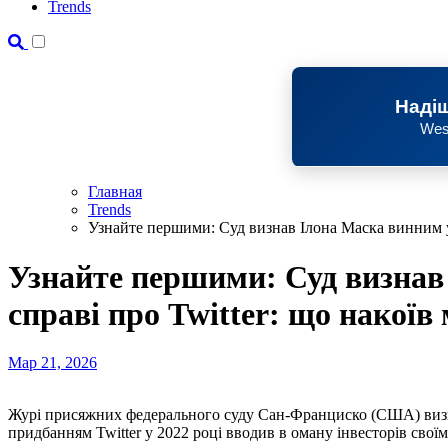
Trends
Надіш
Wes
Главная
Trends
Узнайте першими: Суд визнав Ілона Маска винним у 
Узнайте першими: Суд визнав
справі про Twitter: що накоїв
Мар 21, 2026
Журі присяжних федерального суду Сан-Франциско (США) визнало, що американський бізнесмен Ілон Маск перед
придбанням Twitter у 2022 році вводив в оману інвесторів свої