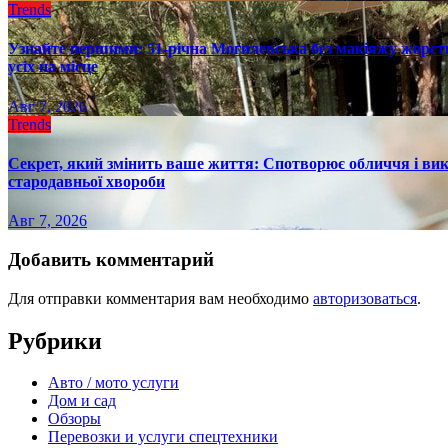
Trends
Узнайте першими: 51-річна Могилевська без макіяжу жорстк
усіх на місце
Авг 7, 2026
Trends
Секрет, який змінить ваше життя: Спотворює обличчя і вик
стародавньої хвороби
Авг 7, 2026
Добавить комментарий
Для отправки комментария вам необходимо
авторизоваться
.
Рубрики
Авто / мото услуги
Дом и сад
Обзоры
Перевозки и услуги спецтехники