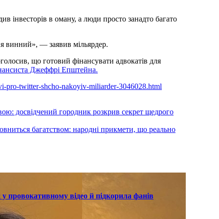
див інвесторів в оману, а люди просто занадто багато
о я винний», — заявив мільярдер.
голосив, що готовий фінансувати адвокатів для
інансиста Джеффрі Епштейна.
vi-pro-twitter-shcho-nakoyiv-miliarder-3046028.html
вою: досвідчений городник розкрив секрет щедрого
аповниться багатством: народні прикмети, що реально
 у провокативному відео й підкорила фанів