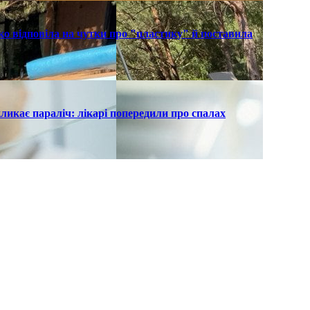
о відповіла на чутки про "пластику" й поставила
ликає параліч: лікарі попередили про спалах