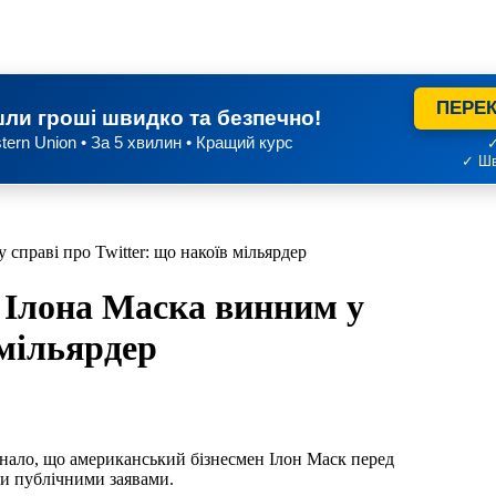
ПЕРЕК
ли гроші швидко та безпечно!
tern Union • За 5 хвилин • Кращий курс
✓
✓ Шв
справі про Twitter: що накоїв мільярдер
 Ілона Маска винним у
 мільярдер
ми публічними заявами.