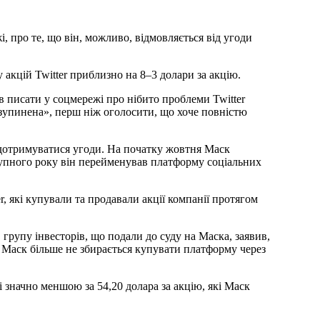
і, про те, що він, можливо, відмовляється від угоди
акцій Twitter приблизно на 8–3 долари за акцію.
 писати у соцмережі про нібито проблеми Twitter
изупинена», перш ніж оголосити, що хоче повністю
 дотримуватися угоди. На початку жовтня Маск
тупного року він перейменував платформу соціальних
r, які купували та продавали акції компанії протягом
 групу інвесторів, що подали до суду на Маска, заявив,
о Маск більше не збирається купувати платформу через
 і значно меншою за 54,20 долара за акцію, які Маск