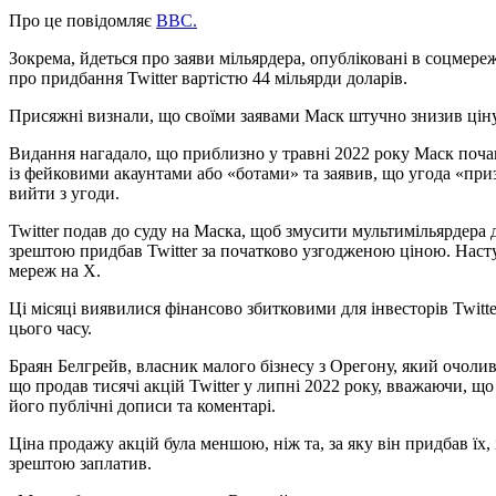
Про це повідомляє
ВВС.
Зокрема, йдеться про заяви мільярдера, опубліковані в соцмереж
про придбання Twitter вартістю 44 мільярди доларів.
Присяжні визнали, що своїми заявами Маск штучно знизив ціну 
Видання нагадало, що приблизно у травні 2022 року Маск почав
із фейковими акаунтами або «ботами» та заявив, що угода «пр
вийти з угоди.
Twitter подав до суду на Маска, щоб змусити мультимільярдера
зрештою придбав Twitter за початково узгодженою ціною. Нас
мереж на X.
Ці місяці виявилися фінансово збитковими для інвесторів Twitte
цього часу.
Браян Белгрейв, власник малого бізнесу з Орегону, який очолив
що продав тисячі акцій Twitter у липні 2022 року, вважаючи, щ
його публічні дописи та коментарі.
Ціна продажу акцій була меншою, ніж та, за яку він придбав їх,
зрештою заплатив.