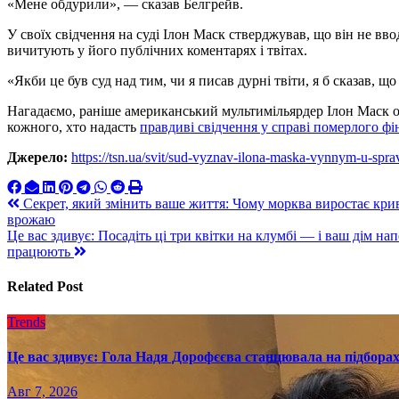
«Мене обдурили», — сказав Белгрейв.
У своїх свідчення на суді Ілон Маск стверджував, що він не вво
вичитують у його публічних коментарях і твітах.
«Якби це був суд над тим, чи я писав дурні твіти, я б сказав, щ
Нагадаємо, раніше американський мультимільярдер Ілон Маск о
кожного, хто надасть
правдиві свідчення у справі померлого ф
Джерело:
https://tsn.ua/svit/sud-vyznav-ilona-maska-vynnym-u-spra
Навигация
Секрет, який змінить ваше життя: Чому морква виростає кри
врожаю
по
Це вас здивує: Посадіть ці три квітки на клумбі — і ваш дім н
записям
працюють
Related Post
Trends
Це вас здивує: Гола Надя Дорофєєва станцювала на підборах
Авг 7, 2026