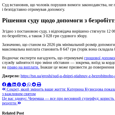
Суд встановив, що чоловік порушив вимоги законодавства, не 
і безпідставно отримував допомогу.
Рішення суду щодо допомоги з безробітт
Згідно з постановою суду, з відповідача вирішено стягнути 12 
по безробіттю, а також 3 028 грн судового збору.
Зазначимо, що станом на 2026 рік мінімальний розмір допомоги 
максимальна виплата становить 8 647 грн (торік вона складала 8
Водночас експерти нагадують, що отримувачі
грошової допом
службу зайнятості про зміни обставин — зокрема, виїзд за кор
на
право на виплати.
Інакше це може призвести до повернення к
Джерело:
https://tsn.ua/groshi/sud-u-dnipri-stiahnuv-z-bezrobitno
Навигация
Секрет, який змінить ваше життя: Катерина Кузнєцова показал
з важливим святом
по
Це вас здивує: Черемша — все про весняний суперфуд: користь 
записям
рецепти
Related Post