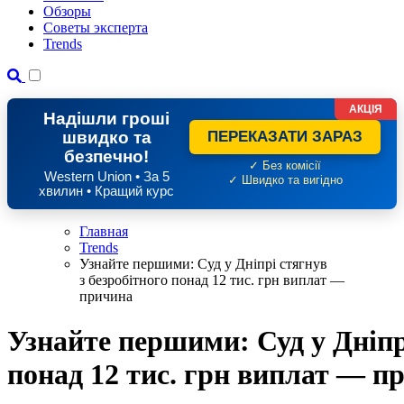
Обзоры
Советы эксперта
Trends
АКЦІЯ
Надішли гроші
швидко та
ПЕРЕКАЗАТИ ЗАРАЗ
безпечно!
✓ Без комісії
Western Union • За 5
✓ Швидко та вигідно
хвилин • Кращий курс
Главная
Trends
Узнайте першими: Суд у Дніпрі стягнув
з безробітного понад 12 тис. грн виплат —
причина
Узнайте першими: Суд у Дніпрі
понад 12 тис. грн виплат — п