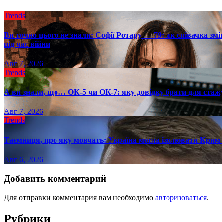
Trends
Ви точно цього не знали: Софії Ротару — 79: як співачка змі
під час війни
Авг 7, 2026
Trends
А ви знали, що… ОК-5 чи ОК-7: яку довідку брати для стаж
Авг 7, 2026
Trends
Таємниця, про яку мовчать: Україна могла ізолювати Крим 
Авг 6, 2026
Добавить комментарий
Для отправки комментария вам необходимо
авторизоваться
.
Рубрики