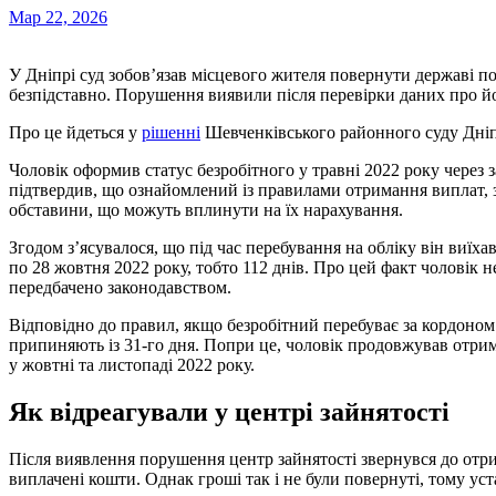
Мар 22, 2026
У Дніпрі суд зобов’язав місцевого жителя повернути державі понад 12 тис. грн допомоги із безробіття, яку він отримав
безпідставно. Порушення виявили після перевірки даних про й
Про це йдеться у
рішенні
Шевченківського районного суду Дніп
Чоловік оформив статус безробітного у травні 2022 року через з
підтвердив, що ознайомлений із правилами отримання виплат, 
обставини, що можуть вплинути на їх нарахування.
Згодом з’ясувалося, що під час перебування на обліку він виїхав
по 28 жовтня 2022 року, тобто 112 днів. Про цей факт чоловік н
передбачено законодавством.
Відповідно до правил, якщо безробітний перебуває за кордоно
припиняють із 31-го дня. Попри це, чоловік продовжував отр
у жовтні та листопаді 2022 року.
Як відреагували у центрі зайнятості
Після виявлення порушення центр зайнятості звернувся до отр
виплачені кошти. Однак гроші так і не були повернуті, тому уст