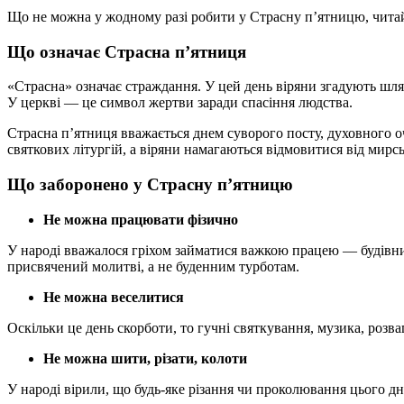
Що не можна у жодному разі робити у Страсну п’ятницю, читай
Що означає Страсна п’ятниця
«Страсна» означає страждання. У цей день віряни згадують шлях
У церкві — це символ жертви заради спасіння людства.
Страсна п’ятниця вважається днем суворого посту, духовного о
святкових літургій, а віряни намагаються відмовитися від мирсь
Що заборонено у Страсну п’ятницю
Не можна працювати фізично
У народі вважалося гріхом займатися важкою працею — будівни
присвячений молитві, а не буденним турботам.
Не можна веселитися
Оскільки це день скорботи, то гучні святкування, музика, розв
Не можна шити, різати, колоти
У народі вірили, що будь-яке різання чи проколювання цього 