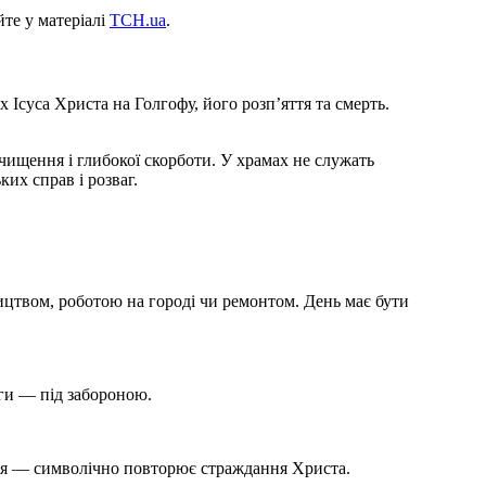
те у матеріалі
ТСН.ua
.
 Ісуса Христа на Голгофу, його розп’яття та смерть.
чищення і глибокої скорботи. У храмах не служать
ких справ і розваг.
цтвом, роботою на городі чи ремонтом. День має бути
аги — під забороною.
дня — символічно повторює страждання Христа.