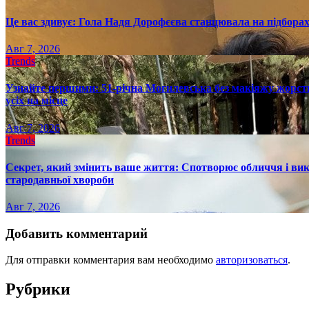
Це вас здивує: Гола Надя Дорофєєва станцювала на підборах
Авг 7, 2026
Trends
Узнайте першими: 51-річна Могилевська без макіяжу жорстк
усіх на місце
Авг 7, 2026
Trends
Секрет, який змінить ваше життя: Спотворює обличчя і вик
стародавньої хвороби
Авг 7, 2026
Добавить комментарий
Для отправки комментария вам необходимо
авторизоваться
.
Рубрики