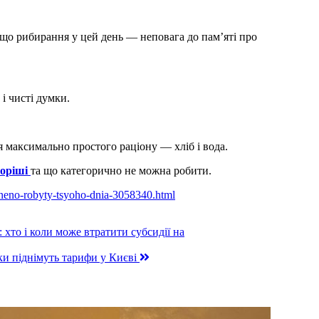
 що рибирання у цей день — неповага до пам’яті про
 і чисті думки.
ся максимально простого раціону — хліб і вода.
воріші
та що категорично не можна робити.
oroneno-robyty-tsyoho-dnia-3058340.html
: хто і коли може втратити субсидії на
ьки піднімуть тарифи у Києві