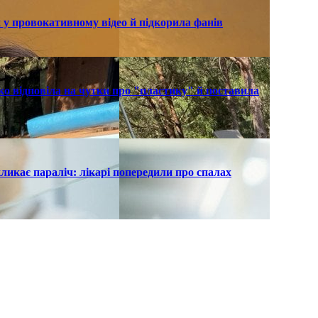
 у провокативному відео й підкорила фанів
о відповіла на чутки про "пластику" й поставила
ликає параліч: лікарі попередили про спалах