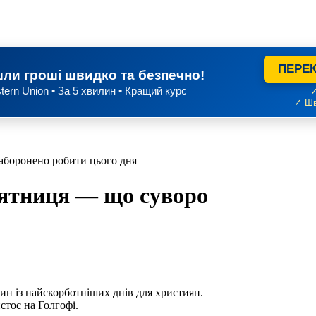
ПЕРЕК
ли гроші швидко та безпечно!
tern Union • За 5 хвилин • Кращий курс
✓
✓ Шв
аборонено робити цього дня
’ятниця — що суворо
дин із найскорботніших днів для християн.
стос на Голгофі.