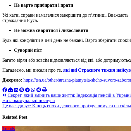
Не варто прибирати і прати
Усі хатні справи намагалися завершити до п’ятниці. Вважають,
страждання Ісуса.
Не можна сваритися і лихословити
Будь-які конфлікти в цей день не бажані. Варто зберігати спокій
Суворий піст
Багато вірян або зовсім відмовляються від їжі, або дотримують
Нагадаємо, ми писали про те,
які дні Страсного тижня найсу
Джерело:
https://tsn.ua/other/strasna-piatnytsia-shcho-suvoro-zab
Навигация
Секрет, який змінить ваше життя: Індексація пенсій в Україні
житлокомунальні послуги
по
Це вас здивує: Кінець епохи дешевого проїзду: чому та на скіл
записям
Related Post
Trends