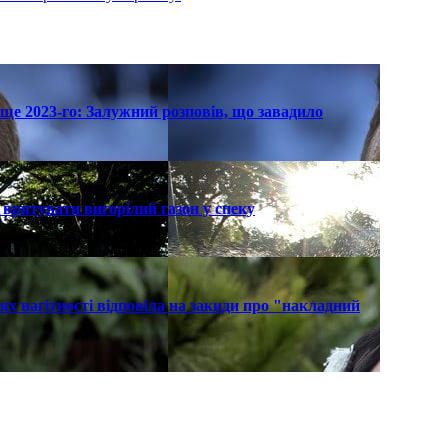
ще 2023-го: Залужний розповів, що завадило
к врятувати вигорілий газон у спеку
х вагітності відповіла на закиди про "накладний