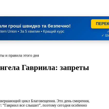
ПЕРЕК
ли гроші швидко та безпечно!
tern Union • За 5 хвилин • Кращий курс
✓
✓ Шв
ты и правила этого дня
нгела Гавриила: запреты
 завершающий цикл Благовещения. Это день смирения,
т: “Гавриил все слышит”, поэтому сегодня особенно