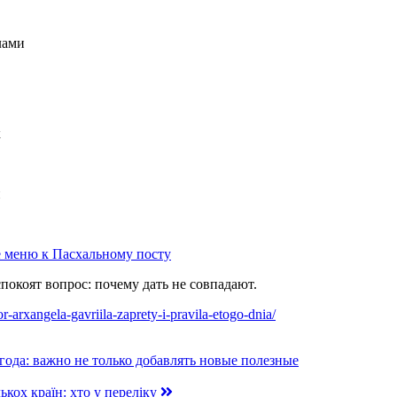
лами
к
и
е меню к Пасхальному посту
покоят вопрос: почему дать не совпадают.
r-arxangela-gavriila-zaprety-i-pravila-etogo-dnia/
 года: важно не только добавлять новые полезные
ькох країн: хто у переліку