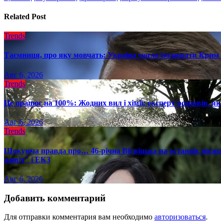
записям
Related Post
Trends
Таємниця, про яку мовчать: Україна могла ізолювати Крим 
Авг 6, 2026
Trends
Це працює на 100%: Жодних вил і хімії: експерт розповів, я
Авг 6, 2026
Trends
Шокуюча правда про… 46-річна Вітвіцька на останніх місяця
живіт" і ЕКЗ
Авг 6, 2026
Добавить комментарий
Для отправки комментария вам необходимо
авторизоваться
.