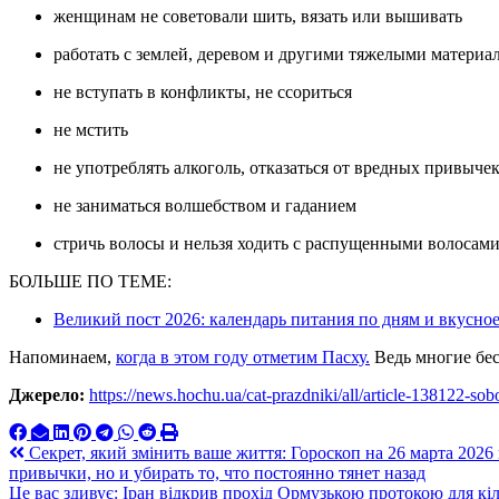
женщинам не советовали шить, вязать или вышивать
работать с землей, деревом и другими тяжелыми материа
не вступать в конфликты, не ссориться
не мстить
не употреблять алкоголь, отказаться от вредных привыче
не заниматься волшебством и гаданием
стричь волосы и нельзя ходить с распущенными волосам
БОЛЬШЕ ПО ТЕМЕ:
Великий пост 2026: календарь питания по дням и вкусно
Напоминаем,
когда в этом году отметим Пасху.
Ведь многие бес
Джерело:
https://news.hochu.ua/cat-prazdniki/all/article-138122-sobo
Навигация
Секрет, який змінить ваше життя: Гороскоп на 26 марта 2026
привычки, но и убирать то, что постоянно тянет назад
по
Це вас здивує: Іран відкрив прохід Ормузькою протокою для кіл