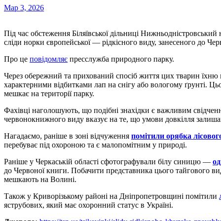
Мар 3, 2026
Під час обстеження Біляївської дільниці Нижньодністровський національний природний парк працівники виявили
сліди норки європейської — рідкісного виду, занесеного до Че
Про це
повідомляє
пресслужба природного парку.
Через обережний та прихований спосіб життя цих тварин їхню 
характерними відбитками лап на снігу або вологому ґрунті. Ць
мешкає на території парку.
Фахівці наголошують, що подібні знахідки є важливим свідчен
червонокнижного виду вказує на те, що умови довкілля залиш
Нагадаємо, раніше в зоні відчуження
помітили орябка лісовог
перебуває під охороною та є малопомітним у природі.
Раніше у Черкаській області сфотографували білу синицю —
од
до Червоної книги. Побачити представника цього тайгового ви
мешкають на Волині.
Також у Криворізькому районі на Дніпропетровщині помітили
яструбових, який має охоронний статус в Україні.