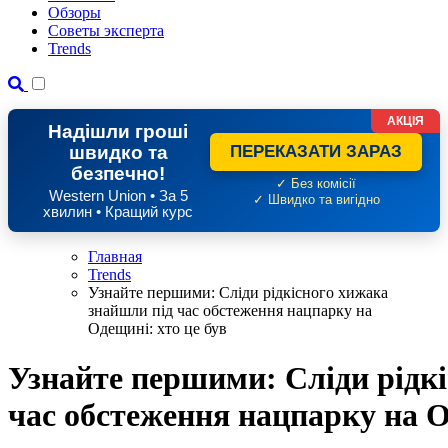
Обзоры
Советы эксперта
Trends
АКЦІЯ
Надішли гроші
швидко та
ПЕРЕКАЗАТИ ЗАРАЗ
безпечно!
✓ Без комісії
Western Union • За 5
✓ Швидко та вигідно
хвилин • Кращий курс
Главная
Trends
Узнайте першими: Сліди рідкісного хижака
знайшли під час обстеження нацпарку на
Одещині: хто це був
Узнайте першими: Сліди рідк
час обстеження нацпарку на О