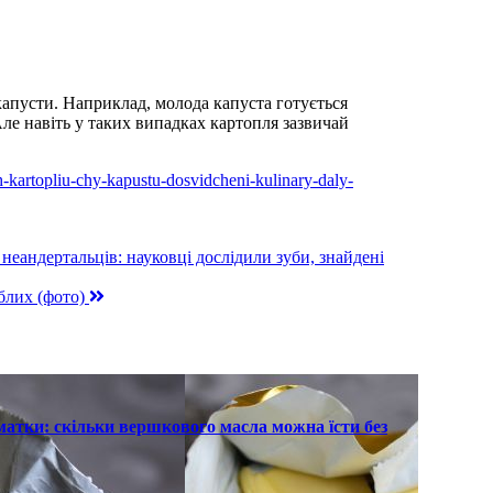
капусти. Наприклад, молода капуста готується
ле навіть у таких випадках картопля зазвичай
ch-kartopliu-chy-kapustu-dosvidcheni-kulinary-daly-
неандертальців: науковці дослідили зуби, знайдені
иблих (фото)
атки: скільки вершкового масла можна їсти без