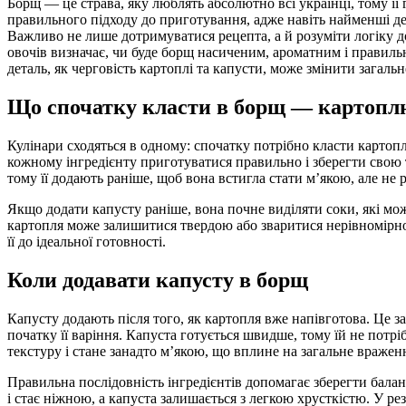
Борщ — це страва, яку люблять абсолютно всі українці, тому її готують у кожному домі. Однак він потребує
правильного підходу до приготування, адже навіть найменші дет
Важливо не лише дотримуватися рецепта, а й розуміти логіку д
овочів визначає, чи буде борщ насиченим, ароматним і правильно
деталь, як черговість картоплі та капусти, може змінити загаль
Що спочатку класти в борщ — картопл
Кулінари сходяться в одному: спочатку потрібно класти картоп
кожному інгредієнту приготуватися правильно і зберегти свою т
тому її додають раніше, щоб вона встигла стати м’якою, але не 
Якщо додати капусту раніше, вона почне виділяти соки, які мож
картопля може залишитися твердою або зваритися нерівномірно
її до ідеальної готовності.
Коли додавати капусту в борщ
Капусту додають після того, як картопля вже напівготова. Це за
початку її варіння. Капуста готується швидше, тому їй не потрі
текстуру і стане занадто м’якою, що вплине на загальне враженн
Правильна послідовність інгредієнтів допомагає зберегти балан
і стає ніжною, а капуста залишається з легкою хрусткістю. У ре