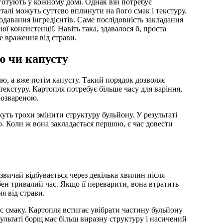
алі можуть суттєво вплинути на його смак і текстуру.
одавання інгредієнтів. Саме послідовність закладання
ї консистенції. Навіть така, здавалося б, проста
не враження від страви.
ю чи капусту
лю, а вже потім капусту. Такий порядок дозволяє
екстуру. Картопля потребує більше часу для варіння,
розвареною.
уть трохи змінити структуру бульйону. У результаті
. Коли ж вона закладається першою, є час довести
звичай відбувається через декілька хвилин після
бен тривалий час. Якщо її переварити, вона втратить
я від страви.
с смаку. Картопля встигає увібрати частину бульйону
зультаті борщ має більш виразну структуру і насичений