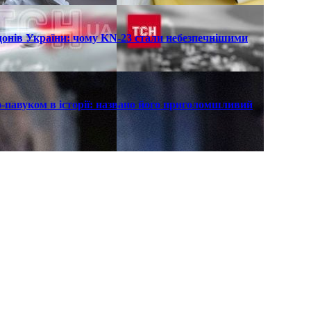
рдонів України: чому KN-23 стали небезпечнішими
павуком в історії: названо його приголомшливий