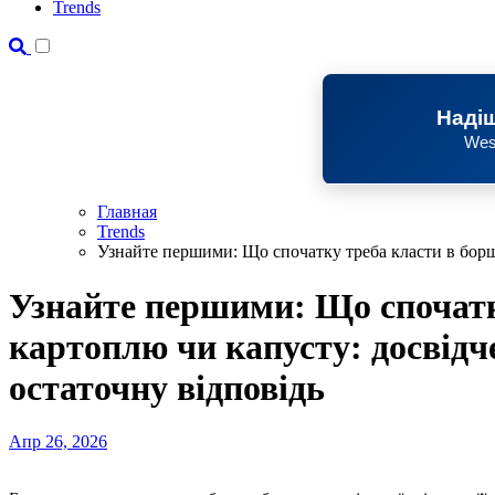
Trends
Надіш
Wes
Главная
Trends
Узнайте першими: Що спочатку треба класти в борщ
Узнайте першими: Що спочатк
картоплю чи капусту: досвідч
остаточну відповідь
Апр 26, 2026