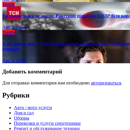
Trends
Ви точно цього не знали: Ракетний підрозділ КНДР біля ко
Авг 5, 2026
Trends
А ви знали, що… Том Голланд стане найдорожчим Людиною-
гонорар
Авг 5, 2026
Добавить комментарий
Для отправки комментария вам необходимо
авторизоваться
.
Рубрики
Авто / мото услуги
Дом и сад
Обзоры
Перевозки и услуги спецтехники
Ремонт и обслуживание техники