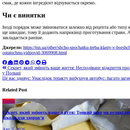
смак, де кожен інгредієнт відчувається окремо.
Чи є винятки
Іноді порядок може змінюватися залежно від рецепта або типу 
ще швидше, тому її додають наприкінці приготування страви. А
закладається раніше.
Джерело:
https://tsn.ua/other/shcho-spochatku-treba-klasty-v-borsh
ostatochnu-vidpovid-3069908.html
Навигация
Секрет, який змінить ваше життя: Несподіване відкриття про 
у Польщі
по
Це вас здивує: Унаслідок теракту вибухнув автобус: багато заг
записям
Related Post
Trends
Секрет, який змінить ваше життя: Тонкий шар чи великі шм
шкоди для здоров’я
Авг 5, 2026