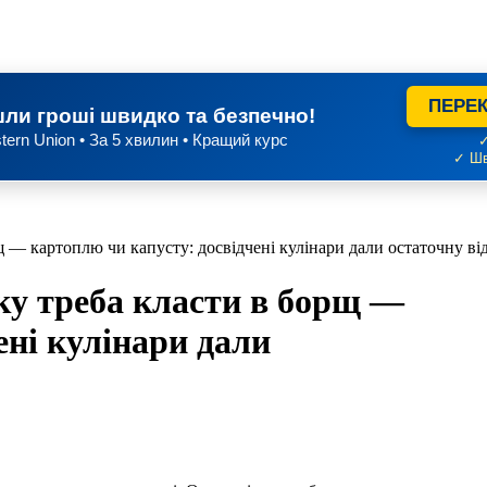
ПЕРЕК
ли гроші швидко та безпечно!
tern Union • За 5 хвилин • Кращий курс
✓
✓ Шв
 — картоплю чи капусту: досвідчені кулінари дали остаточну ві
у треба класти в борщ —
ені кулінари дали