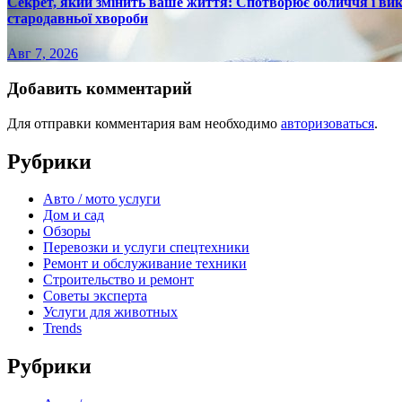
Секрет, який змінить ваше життя: Спотворює обличчя і вик
стародавньої хвороби
Авг 7, 2026
Добавить комментарий
Для отправки комментария вам необходимо
авторизоваться
.
Рубрики
Авто / мото услуги
Дом и сад
Обзоры
Перевозки и услуги спецтехники
Ремонт и обслуживание техники
Строительство и ремонт
Советы эксперта
Услуги для животных
Trends
Рубрики