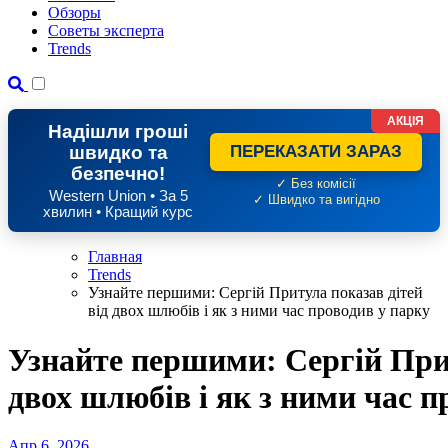
Обзоры
Советы эксперта
Trends
АКЦІЯ
Надішли гроші
швидко та
ПЕРЕКАЗАТИ ЗАРАЗ
безпечно!
✓ Без комісії
Western Union • За 5
✓ Швидко та вигідно
хвилин • Кращий курс
Главная
Trends
Узнайте першими: Сергій Притула показав дітей
від двох шлюбів і як з ними час проводив у парку
Узнайте першими: Сергій Прит
двох шлюбів і як з ними час п
Апр 6, 2026