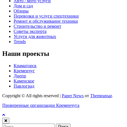
Авто / мото услуги
Дом и сад
Обзоры
Перевозки и услуги спецтехники
Ремонт и обслуживание техники
Строительство и ремонт
Советы эксперта
Услуги для животных
Trends
Наши проекты
Краматорск
Кременчуг
Днепр
Каменское
Павлоград
Copyright © All rights reserved
|
Paper News
от
Themeansar
.
Проверенные организации Кременчуга
Найти: