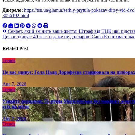
Джерело:
https://tsn.ua/glamur/serhiy-prytula-pokazav-ditey-vid-d
3056192.html
Навигация
Секрет, який змінить ваше життя: Штраф від ТЦК: які підста
Це вас здивує: 40 тыс. и даже не долларов: Саша Бо похваста
по
записям
Related Post
Trends
Це вас здивує: Гола Надя Дорофєєва станцювала на підборах
Авг 7, 2026
Trends
Узнайте першими: 51-річна Могилевська без макіяжу жорстк
усіх на місце
Авг 7, 2026
Trends