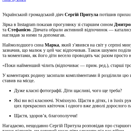
Український громадський діяч
Сергій Притула
потішив прихиль
Зірка в Instagram показав прогулянку зі старшим сином
Дмитр
та
Стефанією
. Дівчата обрали активний відпочинок — каталися
наглядав за ними та допомагав.
Наймолодшого сина
Марка
, який з’явився на світ у серпні ми
зазначив, що малюк у цей час відпочивав. Також шоумен поділ
та моментами, як його діти весело проводять час разом просто н
«Поки найменший чілить (відпочиває — прим. ред.), старші тр
У коментарях родину засипали компліментами й розділили цю щ
ставив на місце.
Дуже класні фотографії. Діти щасливі, чого ще треба?
Які ви всі класнючі. Усміхнуло. Щастя в дітях, і в їхніх руках майбутнє. Дякую вам, пане Сергію, що виховуєте
цих прекрасних квіточок і одного вже доволі дорослого 
Щастя, здоров’я, благополуччя!
Нагадаємо, нещодавно Сергій Притула розповідав про старшог
також відповів, чи готовий юнак піти служити під час війни.