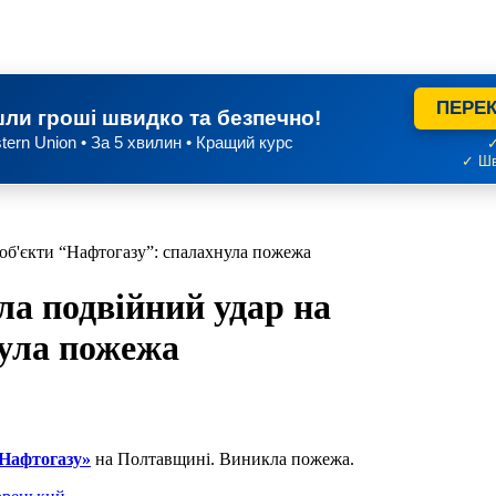
ПЕРЕК
ли гроші швидко та безпечно!
tern Union • За 5 хвилин • Кращий курс
✓
✓ Шв
об'єкти “Нафтогазу”: спалахнула пожежа
ла подвійний удар на
нула пожежа
Нафтогазу»
на Полтавщині. Виникла пожежа.