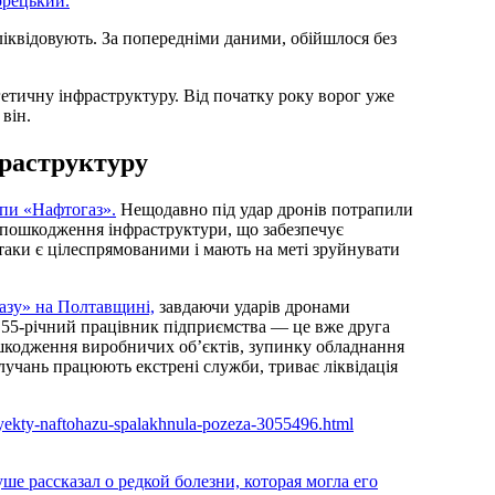
орецький.
іквідовують. За попередніми даними, обійшлося без
гетичну інфраструктуру. Від початку року ворог уже
він.
фраструктуру
упи «Нафтогаз».
Нещодавно під удар дронів потрапили
 пошкодження інфраструктури, що забезпечує
атаки є цілеспрямованими і мають на меті зруйнувати
азу» на Полтавщині,
завдаючи ударів дронами
ув 55-річний працівник підприємства — це вже друга
ошкодження виробничих об’єктів, зупинку обладнання
влучань працюють екстрені служби, триває ліквідація
obyekty-naftohazu-spalakhnula-pozeza-3055496.html
ше рассказал о редкой болезни, которая могла его