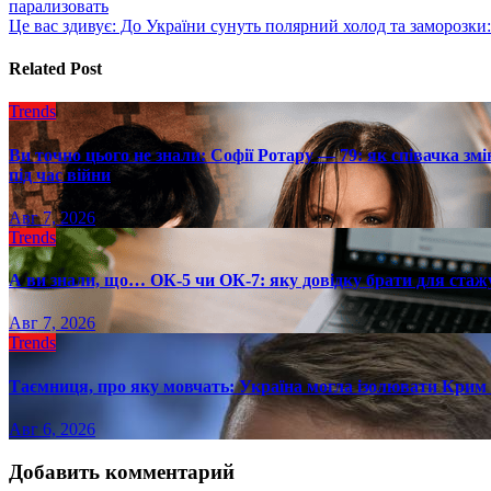
парализовать
по
Це вас здивує: До України сунуть полярний холод та заморозки
записям
Related Post
Trends
Ви точно цього не знали: Софії Ротару — 79: як співачка змі
під час війни
Авг 7, 2026
Trends
А ви знали, що… ОК-5 чи ОК-7: яку довідку брати для стаж
Авг 7, 2026
Trends
Таємниця, про яку мовчать: Україна могла ізолювати Крим 
Авг 6, 2026
Добавить комментарий