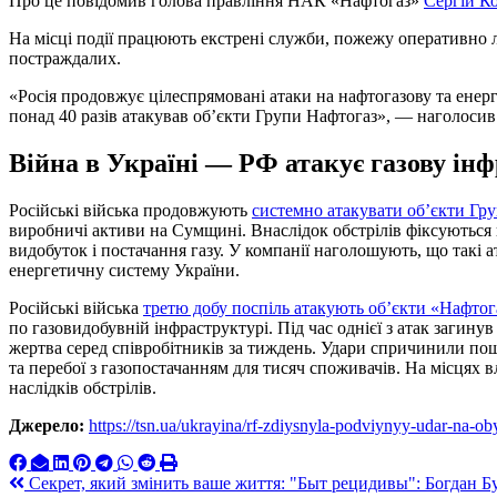
Про це повідомив голова правління НАК «Нафтогаз»
Сергій К
На місці події працюють екстрені служби, пожежу оперативно л
постраждалих.
«Росія продовжує цілеспрямовані атаки на нафтогазову та енер
понад 40 разів атакував об’єкти Групи Нафтогаз», — наголосив 
Війна в Україні — РФ атакує газову ін
Російські війська продовжують
системно атакувати об’єкти Гр
виробничі активи на Сумщині. Внаслідок обстрілів фіксуються
видобуток і постачання газу. У компанії наголошують, що такі 
енергетичну систему України.
Російські війська
третю добу поспіль атакують об’єкти «Нафтог
по газовидобувній інфраструктурі. Під час однієї з атак загин
жертва серед співробітників за тиждень. Удари спричинили п
та перебої з газопостачанням для тисяч споживачів. На місцях 
наслідків обстрілів.
Джерело:
https://tsn.ua/ukrayina/rf-zdiysnyla-podviynyy-udar-na-
Навигация
Секрет, який змінить ваше життя: "Быт рецидивы": Богдан Бу