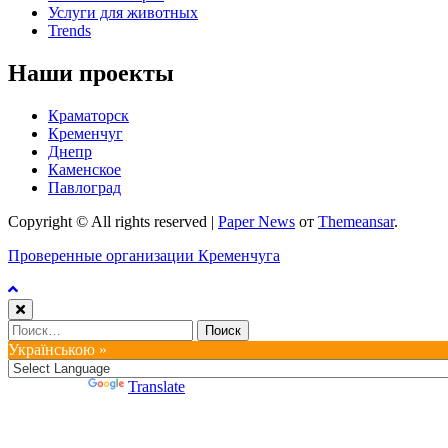
Услуги для животных
Trends
Наши проекты
Краматорск
Кременчуг
Днепр
Каменское
Павлоград
Copyright © All rights reserved
|
Paper News
от
Themeansar
.
Проверенные организации Кременчуга
Найти:
Українською »
Powered by
Translate