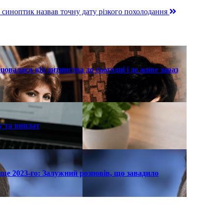
: синоптик назвав точну дату різкого похолодання
нювалася від дитинства до сьогодні і де живе зараз
у та виплат
ще 2023-го: Залужний розповів, що завадило