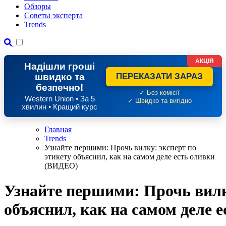
Обзоры
Советы эксперта
Trends
АКЦІЯ
Надішли гроші
швидко та
ПЕРЕКАЗАТИ ЗАРАЗ
безпечно!
✓ Без комісії
Western Union • За 5
✓ Швидко та вигідно
хвилин • Кращий курс
Главная
Trends
Узнайте першими: Прочь вилку: эксперт по
этикету объяснил, как на самом деле есть оливки
(ВИДЕО)
Узнайте першими: Прочь вилк
объяснил, как на самом деле 