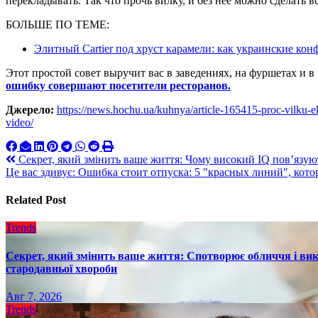
перекладывать. Так что прочь вилку, и без нее можно сделать в
БОЛЬШЕ ПО ТЕМЕ:
Элитный Cartier под хруст карамели: как украинские ко
Этот простой совет выручит вас в заведениях, на фуршетах и 
ошибку совершают посетители ресторанов.
Джерело:
https://news.hochu.ua/kuhnya/article-165415-proc-vilku-ek
video/
Навигация
Секрет, який змінить ваше життя: Чому високий IQ пов’язую
Це вас здивує: Ошибка стоит отпуска: 5 "красных линий", кот
по
записям
Related Post
Trends
Секрет, який змінить ваше життя: Спотворює обличчя і вик
стародавньої хвороби
Авг 7, 2026
Trends