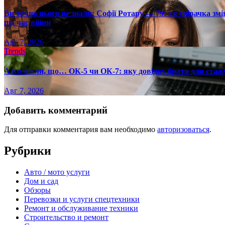
Ви точно цього не знали: Софії Ротару — 79: як співачка змі
під час війни
Авг 7, 2026
Trends
А ви знали, що… ОК-5 чи ОК-7: яку довідку брати для стаж
Авг 7, 2026
Добавить комментарий
Для отправки комментария вам необходимо
авторизоваться
.
Рубрики
Авто / мото услуги
Дом и сад
Обзоры
Перевозки и услуги спецтехники
Ремонт и обслуживание техники
Строительство и ремонт