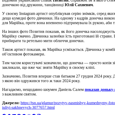
Відомий український співак
Позитив
, справжнє ім’я якого Оле
донечкою від дружини, танцівниці
Юлії Сахневич
.
У своєму Instagram артист опублікував серію знімків, серед яки
дещо кумедні фото дівчинки. На одному з кадрів донечка викон
для Марійка, проте вона впевнено підтримувала їх рукою, аби т
На інших фото Позитив показав, як його донечка насолоджуєть
Марійку смачно. Дівчинка залюбки їсть приготовані їй страви.
прибирати та ретельно мити обличчя донечки.
Також артист показав, як Марійка усміхається. Дівчинка у комб
об’єктивом фотокамери.
Тим часом користувачі зазначили, що донечка — просто копія з
закликали, що вже час зняти Марійку в своєму кліпі.
Зазначимо, Позитив вперше став батьком 27 грудня 2024 року.
з якою він одружився того ж таки 2024 року.
Нагадаємо, нещодавно шоумен Даніель Салем
показав доньку
з важливим святом.
Джерело:
https://tsn.ua/glamur/pozytyv-nasmishyv-kumednymy-foto-
iuliyi-sakhnevych-3077657.html