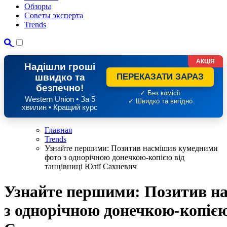
Обзоры
Советы эксперта
Trends
АКЦІЯ
Надішли гроші
швидко та
ПЕРЕКАЗАТИ ЗАРАЗ
безпечно!
✓ Без комісії
Western Union • За 5
✓ Швидко та вигідно
хвилин • Кращий курс
Главная
Trends
Узнайте першими: Позитив насмішив кумедними
фото з однорічною донечкою-копією від
танцівниці Юлії Сахневич
Узнайте першими: Позитив н
з однорічною донечкою-копією