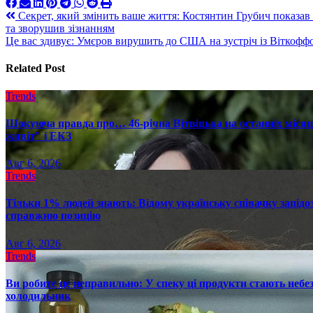
Навигация
Секрет, який змінить ваше життя: Костянтин Грубич показав с
та зворушив зізнанням
по
Це вас здивує: Умєров вирушить до США на зустріч із Віткоф
записям
Related Post
Trends
Шокуюча правда про… 46-річна Вітвіцька на останніх місяця
живіт" і ЕКЗ
Авг 6, 2026
Trends
Тільки 1% людей знають: Відому українську співачку запід
справжню позицію
Авг 6, 2026
Trends
Ви робите це неправильно: У спеку ці продукти стають небез
холодильник