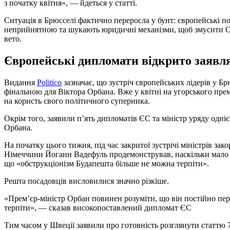
з початку квітня», — йдеться у статті.
Ситуація в Брюсселі фактично переросла у бунт: європейські п
неприйнятною та шукають юридичні механізми, щоб змусити Ор
вето.
Європейські дипломати відкрито заявл
Видання
Politico
зазначає, що зустріч європейських лідерів у Б
фінальною для Віктора Орбана. Вже у квітні на угорського прем’
на користь свого політичного суперника.
Окрім того, заявили п’ять дипломатів ЄС та міністр уряду одніє
Орбана.
На початку цього тижня, під час закритої зустрічі міністрів за
Німеччини Йоганн Вадефуль продемонстрував, наскільки мало 
що «обструкціонізм Будапешта більше не можна терпіти».
Решта посадовців висловилися значно різкіше.
«Прем’єр-міністр Орбан повинен розуміти, що він постійно пер
терпіти», — сказав високопоставлений дипломат ЄС
Тим часом у Швеції заявили про готовність розглянути статтю