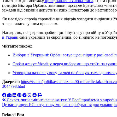
Тим часом до саботажу
приєдналася й Словаччина
. Прем’єр-мі
позицію Віктора Орбана, заявивши, що саме Братислава «платит
зажадав від України допустити їхніх інспекторів до нафтопрово
Як наслідок спроба європейських лідерів узгодити виділення У
завершилася гучним провалом.
Нагадаємо, нещодавно зробив цинічну заяву про війну в Україн
в Україн
і саме українців та європейців, бо ті нібито не погодж
Читайте також:
Вибори в Угорщині: Орбан готує щось підле у разі своєї 
Орбан атакує Україну перед виборами: що стоїть за гуч
Угорщина назвала умову, за якої не блокуватиме допомогу
Джерело:
https://tsn.ua/politika/shantaz-na-90-miliardiv-iak-orban
3044798.html
Навигация
Секрет, який змінить ваше життя: У Росії проблеми з виробни
Це вас здивує: ЄС готує нову модель перебування для українці
по
записям
Related Post