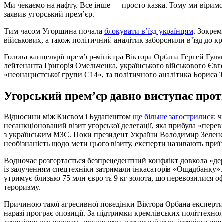
Ми чекаємо на нафту. Все інше — просто казка. Тому ми вірим
заявив угорський прем’єр.
Тим часом Угорщина почала
блокувати в’їзд українцям
. Зокрем
військових, а також політичний аналітик заборонили в’їзд до к
Голова канцелярії прем’єр-міністра Віктора Орбана Гергей Гуля
лейтенанта Григорія Омельченка, українського військового Євг
«неонацистської групи C14», та політичного аналітика Бориса Т
Угорський прем’єр давно виступає про
Відносини між Києвом і Будапештом
ще більше загострилися
: 
несанкціонований візит угорської делегації, яка прибула «пер
з українським МЗС. Поки президент України Володимир Зеленсь
необізнаність щодо мети цього візиту, експерти називають при
Водночас розгортається безпрецедентний конфлікт довкола «де
із залученням спецтехніки затримали інкасаторів «Ощадбанку»
утримує близько 75 млн євро та 9 кг золота, що перевозилися 
тероризму.
Причиною такої агресивної поведінки Віктора Орбана експерти 
наразі програє опозиції. За підтримки кремлівських політтехно
«зовнішнього ворога», поєднуючи антиукраїнську істерію з пр