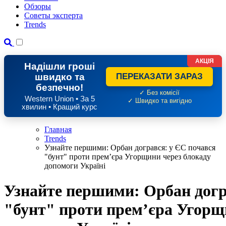
Обзоры
Советы эксперта
Trends
АКЦІЯ
Надішли гроші
швидко та
ПЕРЕКАЗАТИ ЗАРАЗ
безпечно!
✓ Без комісії
Western Union • За 5
✓ Швидко та вигідно
хвилин • Кращий курс
Главная
Trends
Узнайте першими: Орбан догрався: у ЄС почався
"бунт" проти премʼєра Угорщини через блокаду
допомоги Україні
Узнайте першими: Орбан догр
"бунт" проти премʼєра Угорщ