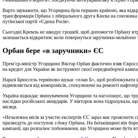
Варто зауважити, що Угорщина була першою країною, яка відкр
трансформація Орбана з ліберального друга Києва на союзника М
путінської партії «Єдина Росія».
Сьогодні Кремль не шкодує грошей, щоб допомогти Орбану втри
залишається відкритим: коли повернуться заручники-мільйони т
Орбан бере «в заручники» ЄС
Прем’єр-міністр Угорщини Віктор Орбан фактично взяв Єврос
на кредит для України як інструмент своєї передвиборчої кампан
Наразі Брюссель терміново шукає «план Б», щоб розблокувати 
відмовляється від компромісів, спекулюючи на ремонті нафтоп
Україна відкидає звинувачення Угорщини та наголошує, що тру
наслідки російських авіаударів. У вівторок вона підрахувала,
місяця.
«Незалежна місія за участю експертів ЄС зараз має прояснити с
призведуть до поступок з боку Орбана. На батьківщині він бор
кампанії, що розпалює побоювання, що Угорщина може бути втя