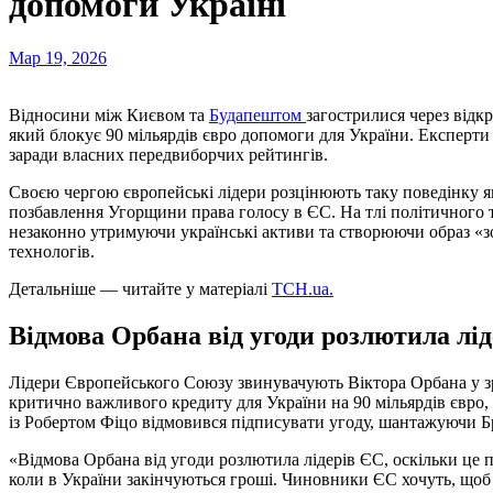
допомоги Україні
Мар 19, 2026
Відносини між Києвом та
Будапештом
загострилися через відк
який блокує 90 мільярдів євро допомоги для України. Експерти
заради власних передвиборчих рейтингів.
Своєю чергою європейські лідери розцінюють таку поведінку я
позбавлення Угорщини права голосу в ЄС. На тлі політичного 
незаконно утримуючи українські активи та створюючи образ «з
технологів.
Детальніше — читайте у матеріалі
ТСН.ua.
Відмова Орбана від угоди розлютила лі
Лідери Європейського Союзу звинувачують Віктора Орбана у зр
критично важливого кредиту для України на 90 мільярдів євро
із Робертом Фіцо відмовився підписувати угоду, шантажуючи Б
«Відмова Орбана від угоди розлютила лідерів ЄС, оскільки це 
коли в України закінчуються гроші. Чиновники ЄС хочуть, щоб 