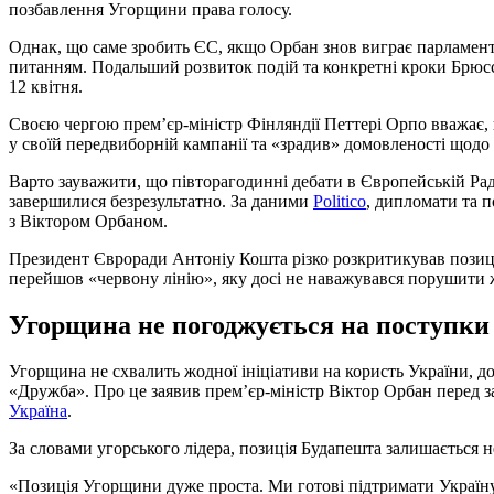
позбавлення Угорщини права голосу.
Однак, що саме зробить ЄС, якщо Орбан знов виграє парламент
питанням. Подальший розвиток подій та конкретні кроки Брюсс
12 квітня.
Своєю чергою прем’єр-міністр Фінляндії Петтері Орпо вважає
у своїй передвиборній кампанії та «зрадив» домовленості щодо ц
Варто зауважити, що півторагодинні дебати в Європейській Рад
завершилися безрезультатно. За даними
Politico
, дипломати та п
з Віктором Орбаном.
Президент Євроради Антоніу Кошта різко розкритикував позиц
перейшов «червону лінію», яку досі не наважувався порушити 
Угорщина не погоджується на поступки
Угорщина не схвалить жодної ініціативи на користь України, д
«Дружба». Про це заявив прем’єр-міністр Віктор Орбан перед з
Україна
.
За словами угорського лідера, позиція Будапешта залишається 
«Позиція Угорщини дуже проста. Ми готові підтримати Україн