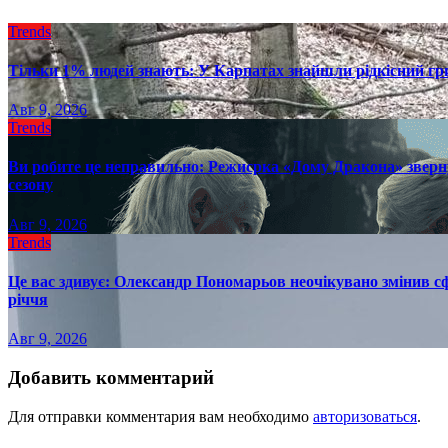
Trends
Тільки 1% людей знають: У Карпатах знайшли рідкісний гри
Авг 9, 2026
Trends
Ви робите це неправильно: Режисрка «Дому Дракона» зверн
сезону
Авг 9, 2026
Trends
Це вас здивує: Олександр Пономарьов неочікувано змінив сф
річчя
Авг 9, 2026
Добавить комментарий
Для отправки комментария вам необходимо
авторизоваться
.