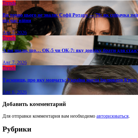
Trends
Ви точно цього не знали: Софії Ротару — 79: як співачка змі
під час війни
Авг 7, 2026
Trends
А ви знали, що… ОК-5 чи ОК-7: яку довідку брати для стаж
Авг 7, 2026
Trends
Таємниця, про яку мовчать: Україна могла ізолювати Крим 
Авг 6, 2026
Добавить комментарий
Для отправки комментария вам необходимо
авторизоваться
.
Рубрики