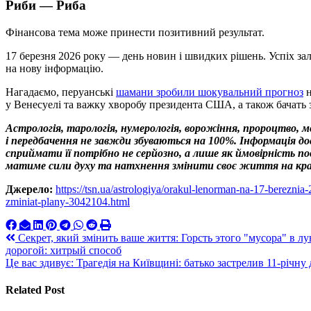
Риби — Риба
Фінансова тема може принести позитивний результат.
17 березня 2026 року — день новин і швидких рішень. Успіх за
на нову інформацію.
Нагадаємо, перуанські
шамани зробили шокувальний прогноз
н
у Венесуелі та важку хворобу президента США, а також бачать з
Астрологія, тарологія, нумерологія, ворожіння, пророцтво, 
і передбачення не завжди збуваються на 100%. Інформація 
сприймати її потрібно не серйозно, а лише як ймовірність 
матиме сили духу та натхнення змінити своє життя на кр
Джерело:
https://tsn.ua/astrologiya/orakul-lenorman-na-17-bereznia
zminiat-plany-3042104.html
Навигация
Секрет, який змінить ваше життя: Горсть этого "мусора" в л
дорогой: хитрый способ
по
Це вас здивує: Трагедія на Київщині: батько застрелив 11-річну
записям
Related Post