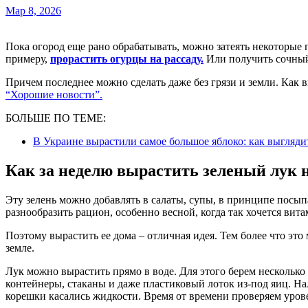
Мар 8, 2026
Пока огород еще рано обрабатывать, можно затеять некоторые предыдущие работы прямо у себя на подоконнике. К
примеру,
прорастить огурцы на рассаду.
Или получить сочный
Причем последнее можно сделать даже без грязи и земли. Как вы
“Хорошие новости”.
БОЛЬШЕ ПО ТЕМЕ:
В Украине вырастили самое большое яблоко: как выгляд
Как за неделю вырастить зеленый лук 
Эту зелень можно добавлять в салаты, супы, в принципе посы
разнообразить рацион, особенно весной, когда так хочется вит
Поэтому вырастить ее дома – отличная идея. Тем более что это 
земле.
Лук можно вырастить прямо в воде. Для этого берем несколько
контейнеры, стаканы и даже пластиковый лоток из-под яиц. На
корешки касались жидкости. Время от времени проверяем урове