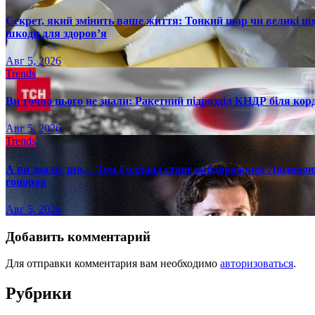
Секрет, який змінить ваше життя: Тонкий шар чи великі шм
шкоди для здоров’я
Авг 5, 2026
Trends
Ви точно цього не знали: Ракетний підрозділ КНДР біля ко
Авг 5, 2026
Trends
А ви знали, що… Том Голланд стане найдорожчим Людиною-
гонорар
Авг 5, 2026
Добавить комментарий
Для отправки комментария вам необходимо
авторизоваться
.
Рубрики