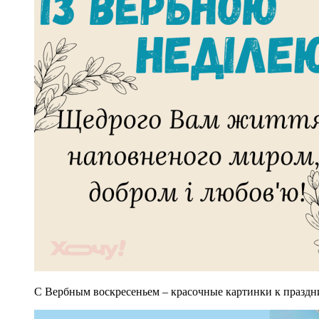
С Вербным воскресеньем – красочные картинки к праздни