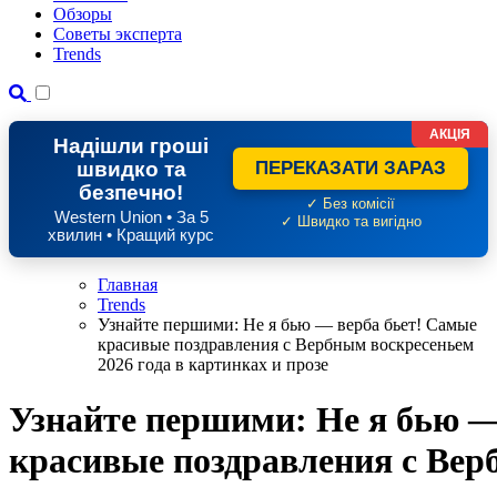
Обзоры
Советы эксперта
Trends
АКЦІЯ
Надішли гроші
швидко та
ПЕРЕКАЗАТИ ЗАРАЗ
безпечно!
✓ Без комісії
Western Union • За 5
✓ Швидко та вигідно
хвилин • Кращий курс
Главная
Trends
Узнайте першими: Не я бью — верба бьет! Самые
красивые поздравления с Вербным воскресеньем
2026 года в картинках и прозе
Узнайте першими: Не я бью —
красивые поздравления с Вер