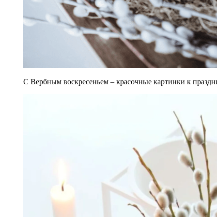
С Вербным воскресеньем – красочные картинки к праздник