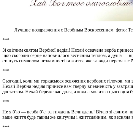
Лучшие поздравления с Вербным Воскресением, фото: Те
***
Зі світлим святом Вербної неділі! Нехай освячена верба принес
щоб сьогодні серце наповнилося весняним теплом, а душа — ві
стануть символом незламності та життя, яке завжди перемагає 
***
Сьогодні, коли ми торкаємося освячених вербових гілочок, ми з
Нехай Вербна неділя принесе вам тверду впевненість у завтраш
достатком. Нехай береже вас доля, а кожна молитва цього дня б
***
Не я б’ю — верба б’є, за тиждень Великдень! Вітаю зі святом, 
ваше життя буде таким же квітучим і життєдайним, як весняна 
***