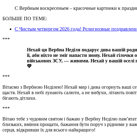
С Вербным воскресеньем – красочные картинки к празд
БОЛЬШЕ ПО ТЕМЕ:
С Чистым четвергом 2026 года! Религиозные поздравлени
***
Нехай ця Вербна Неділя подарує дива вашій родині, виб’є всіх ворогів з України та закриє
її, аби ніхто не зміг напасти знову. Нехай гілочк
військових ЗСУ, — живими. Нехай у вашій оселі п
💛
***
Вітаємо з Вербною Неділею! Нехай мир і дива огорнуть ваші сер
щастя. Нехай в небі лунають салюти, а не вибухи, літають повітр
бігають дітлахи.
***
Вітаю тебе з чудовим святом і бажаю у Вербну Неділю пам’ятат
близьких, вміння прощати, бажання бути поруч з рідними у важ
серця, відкривши їх для всього найкращого!