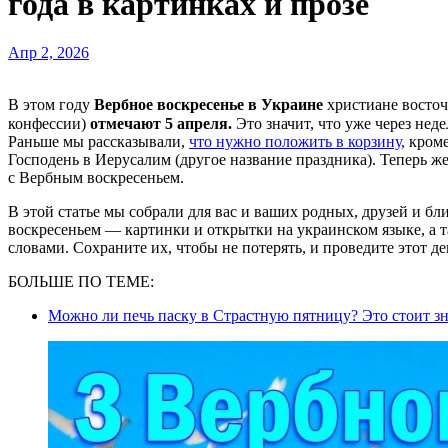
года в картинках и прозе
Апр 2, 2026
В этом году
Вербное воскресенье в Украине
христиане восточ
конфессии)
отмечают 5 апреля.
Это значит, что уже через неде
Раньше мы рассказывали,
что нужно положить в корзину,
кроме
Господень в Иерусалим (другое название праздника). Теперь ж
с Вербным воскресеньем.
В этой статье мы собрали для вас и ваших родных, друзей и б
воскресеньем — картинки и открытки на украинском языке, а
словами. Сохраните их, чтобы не потерять, и проведите этот д
БОЛЬШЕ ПО ТЕМЕ:
Можно ли печь паску в Страстную пятницу? Это стоит з