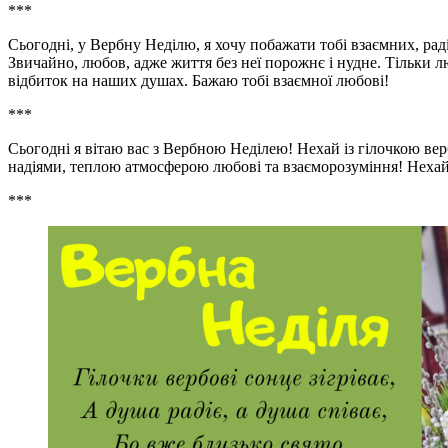
***
Сьогодні, у Вербну Неділю, я хочу побажати тобі взаємних, рад
Звичайно, любов, адже життя без неї порожнє і нудне. Тільки л
відбиток на наших душах. Бажаю тобі взаємної любові!
***
Сьогодні я вітаю вас з Вербною Неділею! Нехай із гілочкою в
надіями, теплою атмосферою любові та взаєморозуміння! Нехай
***