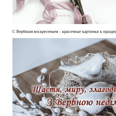
С Вербным воскресеньем – красочные картинки к праздник