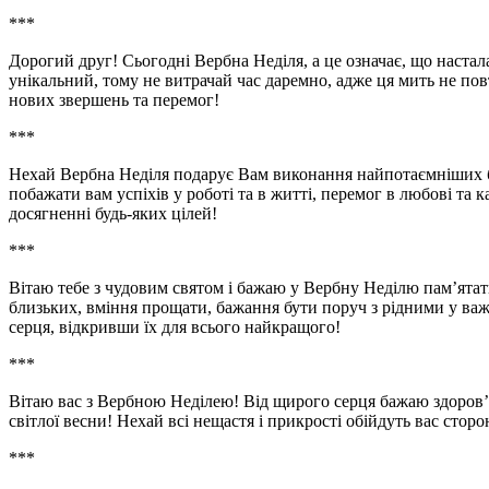
***
Дорогий друг! Сьогодні Вербна Неділя, а це означає, що наста
унікальний, тому не витрачай час даремно, адже ця мить не повт
нових звершень та перемог!
***
Нехай Вербна Неділя подарує Вам виконання найпотаємніших ба
побажати вам успіхів у роботі та в житті, перемог в любові та к
досягненні будь-яких цілей!
***
Вітаю тебе з чудовим святом і бажаю у Вербну Неділю пам’ятат
близьких, вміння прощати, бажання бути поруч з рідними у важ
серця, відкривши їх для всього найкращого!
***
Вітаю вас з Вербною Неділею! Від щирого серця бажаю здоров’
світлої весни! Нехай всі нещастя і прикрості обійдуть вас сторо
***