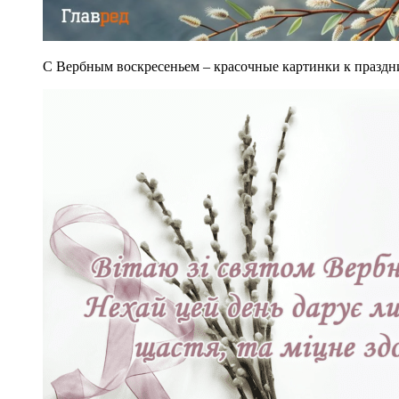
С Вербным воскресеньем – красочные картинки к праздни