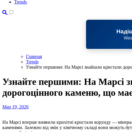
Trends
Надіш
Wes
Главная
Trends
Узнайте першими: На Марсі знайшли кристали доро
Узнайте першими: На Марсі 
дорогоцінного каменю, що має
Мар 19, 2026
На Марсі вперше виявили крихітні кристали корунду — мінералу, прозорі різновиди якого є відомими дорогоцінними
каменями. Залежно від змін у хімічному складі вони можуть бут