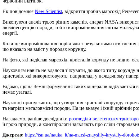
червоний відтінок.
Як повідомляє
New Scientist
, відкриття зробив марсохід Perseve
Виконуючи аналіз трьох різних каменів, апарат NASA викорис
люмінесценцію породи, тобто випромінювання світла молекулами
енергії.
Коли це випромінювання порівняли з результатами освітлення р
що вказало на вміст у породах корунду.
На фото, які надіслав марсохід, кристалів корунду не видно, оск
Науковцям навіть не вдалося з’ясувати, до якого типу корунду 
кристалів, які використовують, наприклад, у наждачному папері
Відомо, що на Землі формування таких мінералів відбувається в 
немає узагалі.
Науковці припускають, що утворення кристалів корунду спричи
та нагріли металовмісні породи. На це вказує і їхній дрібний ро
Нагадаємо, раніше дослідники
розгледіли велетенську тристор
її грою природи, а конспірологи заявляють про сліди стародавньо
Джерело:
https://tsn.ua/nauka_it/na-marsi-znayshly-krystaly-doro