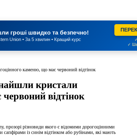
ПЕРЕК
ли гроші швидко та безпечно!
tern Union • За 5 хвилин • Кращий курс
✓
✓ Шв
гоцінного каменю, що має червоний відтінок
знайшли кристали
 червоний відтінок
и сапфірами із синім відтінком або рубінами, які мають