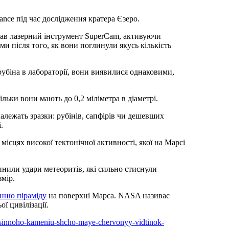
rance під час дослідження кратера Єзеро.
тав лазерний інструмент SuperCam, активуючи
 після того, як вони поглинули якусь кількість
убіна в лабораторії, вони виявилися однаковими,
ільки вони мають до 0,2 міліметра в діаметрі.
належать зразки: рубінів, сапфірів чи дешевших
.
місцях високої тектонічної активності, якої на Марсі
нили удари метеоритів, які сильно стиснули
змір.
онню піраміду
на поверхні Марса. NASA називає
ї цивілізації.
hotsinnoho-kameniu-shcho-maye-chervonyy-vidtinok-