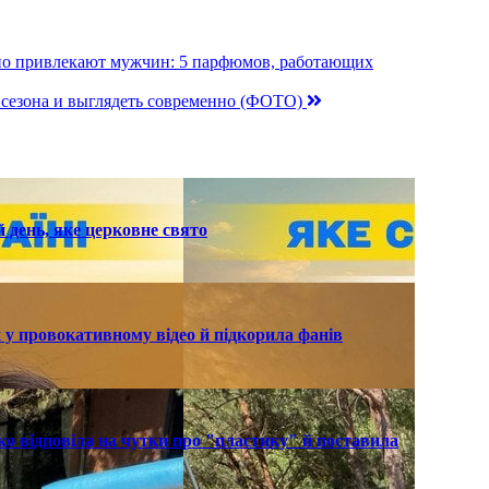
ьно привлекают мужчин: 5 парфюмов, работающих
т сезона и выглядеть современно (ФОТО)
й день, яке церковне свято
 у провокативному відео й підкорила фанів
о відповіла на чутки про "пластику" й поставила