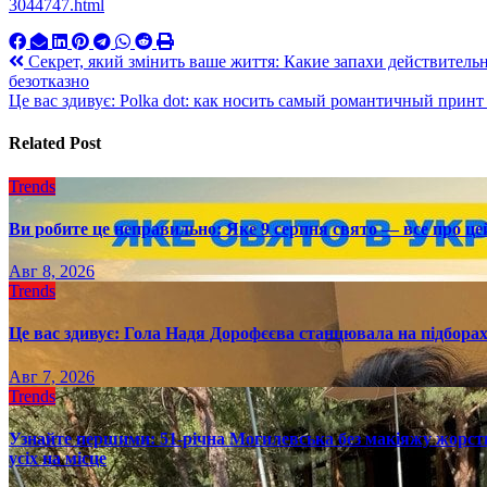
3044747.html
Навигация
Секрет, який змінить ваше життя: Какие запахи действител
безотказно
по
Це вас здивує: Polka dot: как носить самый романтичный прин
записям
Related Post
Trends
Ви робите це неправильно: Яке 9 серпня свято — все про це
Авг 8, 2026
Trends
Це вас здивує: Гола Надя Дорофєєва станцювала на підборах
Авг 7, 2026
Trends
Узнайте першими: 51-річна Могилевська без макіяжу жорстк
усіх на місце