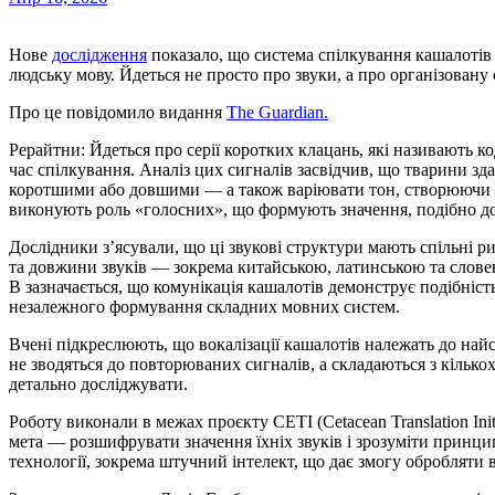
Нове
дослідження
показало, що система спілкування кашалотів 
людську мову. Йдеться не просто про звуки, а про організовану
Про це повідомило видання
The Guardian.
Рерайтни: Йдеться про серії коротких клацань, які називають 
час спілкування. Аналіз цих сигналів засвідчив, що тварини з
коротшими або довшими — а також варіювати тон, створюючи ви
виконують роль «голосних», що формують значення, подібно до 
Дослідники з’ясували, що ці звукові структури мають спільні ри
та довжини звуків — зокрема китайською, латинською та словен
B зазначається, що комунікація кашалотів демонструє подібніст
незалежного формування складних мовних систем.
Вчені підкреслюють, що вокалізації кашалотів належать до най
не зводяться до повторюваних сигналів, а складаються з кілько
детально досліджувати.
Роботу виконали в межах проєкту CETI (Cetacean Translation Ini
мета — розшифрувати значення їхніх звуків і зрозуміти принц
технології, зокрема штучний інтелект, що дає змогу обробляти 