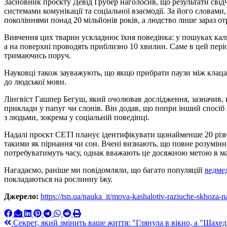
Засновник проєкту Девід Грубер наголосив, що результати свід
системами комунікації та соціальної взаємодії. За його словам
поколіннями понад 20 мільйонів років, а людство лише зараз о
Вивчення цих тварин ускладнює їхня поведінка: у пошуках кал
а на поверхні проводять приблизно 10 хвилин. Саме в цей пер
тримаючись поруч.
Науковці також зауважують, що якщо прибрати паузи між клацан
до людської мови.
Лінгвіст Гашпер Бегуш, який очолював дослідження, зазначив, 
приклади у папуг чи слонів. Він додав, що попри інший спосіб
з людьми, зокрема у соціальній поведінці.
Надалі проєкт CETI планує ідентифікувати щонайменше 20 різни
такими як пірнання чи сон. Вчені визнають, що повне розумінн
потребуватимуть часу, однак вважають це досяжною метою в м
Нагадаємо, раніше ми повідомляли, що багато популяцій
ведме
покладаються на рослинну їжу.
Джерело:
https://tsn.ua/nauka_it/mova-kashalotiv-raziuche-skhoza-
Навигация
Секрет, який змінить ваше життя: "Глянула в вікно, а "Шахед