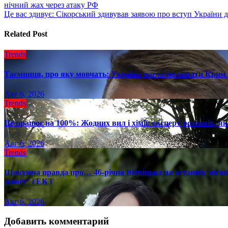
нічний жах через атаку РФ
по
Це вас здивує: Сікорський здивував заявою про вступ України
записям
Related Post
Trends
Таємниця, про яку мовчать: Україна могла ізолювати Крим 
Авг 6, 2026
Trends
Це працює на 100%: Жодних вил і хімії: експерт розповів, я
Авг 6, 2026
Trends
Шокуюча правда про… 46-річна Вітвіцька на останніх місяця
живіт" і ЕКЗ
Авг 6, 2026
Добавить комментарий