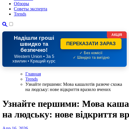
Обзоры
Советы эксперта
Trends
АКЦІЯ
Надішли гроші
швидко та
ПЕРЕКАЗАТИ ЗАРАЗ
безпечно!
✓ Без комісії
Western Union • За 5
✓ Швидко та вигідно
хвилин • Кращий курс
Главная
Trends
Узнайте першими: Мова кашалотів разюче схожа
на людську: нове відкриття вразило вчених
Узнайте першими: Мова кашал
на людську: нове відкриття в
Апр 16, 2026