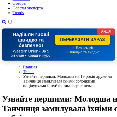
Обзоры
Советы эксперта
Trends
АКЦІЯ
Надішли гроші
швидко та
ПЕРЕКАЗАТИ ЗАРАЗ
безпечно!
✓ Без комісії
Western Union • За 5
✓ Швидко та вигідно
хвилин • Кращий курс
Главная
Trends
Узнайте першими: Молодша на 19 років дружина
Танчинця замилувала їхніми солодкими
поцілунками й публічним зверненням
Узнайте першими: Молодша на
Танчинця замилувала їхніми 