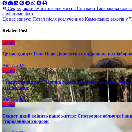
Навигация
Секрет, який змінить ваше життя: Світлана Тарабарова показ
архівними фото
по
Це вас здивує: Потап після розлучення з Каменських захотів у 
записям
Related Post
Trends
Це вас здивує: Гола Надя Дорофєєва станцювала на підборах
Авг 7, 2026
Trends
Узнайте першими: 51-річна Могилевська без макіяжу жорстк
усіх на місце
Авг 7, 2026
Trends
Секрет, який змінить ваше життя: Спотворює обличчя і вик
стародавньої хвороби