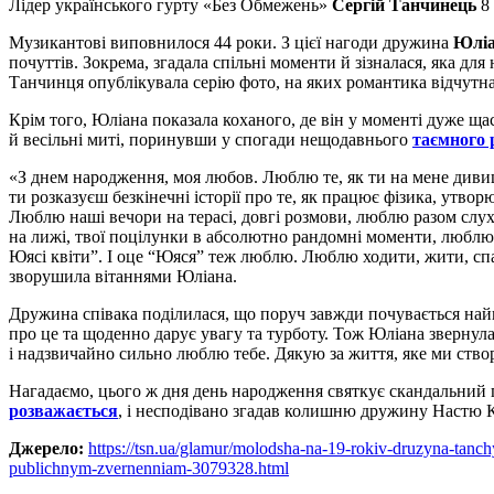
Лідер українського гурту «Без Обмежень»
Сергій Танчинець
8 
Музикантові виповнилося 44 роки. З цієї нагоди дружина
Юлі
почуттів. Зокрема, згадала спільні моменти й зізналася, яка для
Танчинця опублікувала серію фото, на яких романтика відчутна 
Крім того, Юліана показала коханого, де він у моменті дуже щ
й весільні миті, поринувши у спогади нещодавнього
таємного 
«З днем народження, моя любов. Люблю те, як ти на мене диви
ти розказуєш безкінечні історії про те, як працює фізика, утво
Люблю наші вечори на терасі, довгі розмови, люблю разом слу
на лижі, твої поцілунки в абсолютно рандомні моменти, люблю,
Юясі квіти”. І оце “Юяся” теж люблю. Люблю ходити, жити, спа
зворушила вітаннями Юліана.
Дружина співака поділилася, що поруч завжди почувається найг
про це та щоденно дарує увагу та турботу. Тож Юліана звернул
і надзвичайно сильно люблю тебе. Дякую за життя, яке ми створю
Нагадаємо, цього ж дня день народження святкує скандальний 
розважається
, і несподівано згадав колишню дружину Настю 
Джерело:
https://tsn.ua/glamur/molodsha-na-19-rokiv-druzyna-tan
publichnym-zvernenniam-3079328.html