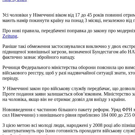
Усі чоловіки у Німеччині віком від 17 до 45 років повинні отримати спеціальний дозвіл від Бундесверу, якщо вони
мають намір покинути країну на понад 3 місяці, незалежно від 
Про нові правила, передбачені поправка до закону про модерні
Zeitung
.
Раніше такі обмеження застосовувалися виключно у двох екстре
підвищеної зовнішньої загрози, визначеної Бундестагом або НА
фактично зазнає збройного нападу.
Речниця Федерального міністерства оборони пояснила цю вимо
військового реєстру, щоб у разі надзвичайної ситуації знати, 
періоду.
У Німеччині закон про військову службу передбачає, що дозвол
Проте подання заяви залишається обов’язковим. Міністерство за
на чоловіка, якщо він не отримає дозвіл для виїзду з країни.
Нововведення є частиною більшого пакету реформ. Уряд ФРН м
сил Німеччини) з нинішнього рівня приблизно 184 000 до 255 00
З цією метою всі молоді люди, народжені у 2008 році або пізніш
запитуватимуть про їхню готовність проходити військову служб