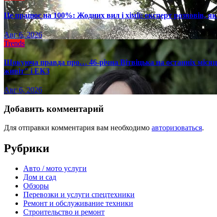
Це працює на 100%: Жодних вил і хімії: експерт розповів, я
Авг 6, 2026
Trends
Шокуюча правда про… 46-річна Вітвіцька на останніх місяця
живіт" і ЕКЗ
Авг 6, 2026
Добавить комментарий
Для отправки комментария вам необходимо
авторизоваться
.
Рубрики
Авто / мото услуги
Дом и сад
Обзоры
Перевозки и услуги спецтехники
Ремонт и обслуживание техники
Строительство и ремонт