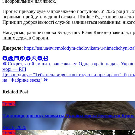
і добровільним для жінок.
Процес призову буде запроваджено поступово. У 2026 році ті, х
першими пройдуть медичні огляди. Пізніше буде запроваджено 
Принцип добровільності служби залишається незмінним: ніког
Нагадаємо, раніше голова Бундестагу Юлія Клекнер заявила, 
інших держав Європи.
Джерело:
https://tsn.ua/svit/molodym-cholovikam-u-nimechchyni-
Навигация
Секрет, який змінить ваше життя: Одна з країн надала Україні
морі — RFI
по
Це вас здивує: "Тебя ненавидят, критикуют и презирают": бра
записям
на "Фабрике звезд"
Related Post
Trends
Таємниця, про яку мовчать: Україна могла ізолювати Крим 
Авг 6, 2026
Trends