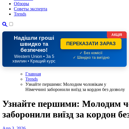
Обзоры
Советы эксперта
Trends
АКЦІЯ
Надішли гроші
швидко та
ПЕРЕКАЗАТИ ЗАРАЗ
безпечно!
✓ Без комісії
Western Union • За 5
✓ Швидко та вигідно
хвилин • Кращий курс
Главная
Trends
Узнайте першими: Молодим чоловікам у
Німеччині заборонили виїзд за кордон без дозволу
Узнайте першими: Молодим ч
заборонили виїзд за кордон бе
Апр 3, 2026