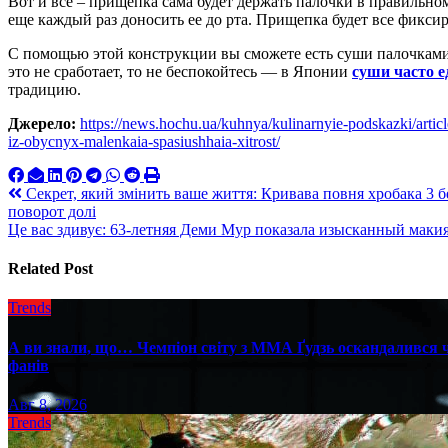
Вот и все – прищепка сама будет держать палочки в правильном
еще каждый раз доносить ее до рта. Прищепка будет все фиксир
С помощью этой конструкции вы сможете есть суши палочками 
это не сработает, то не беспокойтесь — в Японии
суши часто е
традицию.
Джерело:
https://news.hochu.ua/kuhnya/kulinarnyie-podskazki/artic
iz-obycnyx-malenkaia-spasiushhaia-xitrost/
Навигация
Секрет, який змінить ваше життя: Кривава повня хробака 3 бе
поворот долі
по
Це вас здивує: 63-летняя Деми Мур показала изысканный ма
записям
Related Post
Trends
А ви знали, що… Чемпіон світу з ММА Ґудзь оскандалився че
фанів
Авг 8, 2026
Trends