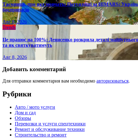
Таємниця, про яку мовчать: Потужніші за HIMARS: Україна
боєприпасів
Авг 8, 2026
Trends
Це працює на 100%: Денисенко розкрила деталі майбутнього в
та як святкуватимуть
Авг 8, 2026
Добавить комментарий
Для отправки комментария вам необходимо
авторизоваться
.
Рубрики
Авто / мото услуги
Дом и сад
Обзоры
Перевозки и услуги спецтехники
Ремонт и обслуживание техники
Строительство и ремонт