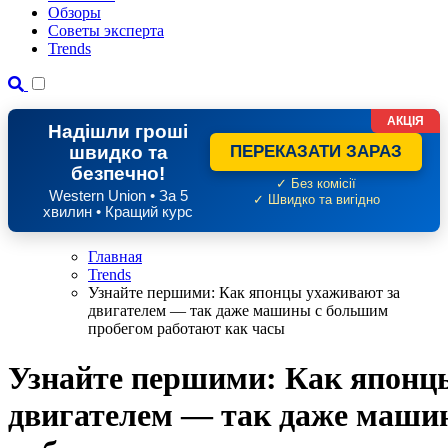
Обзоры
Советы эксперта
Trends
АКЦІЯ
Надішли гроші
швидко та
ПЕРЕКАЗАТИ ЗАРАЗ
безпечно!
✓ Без комісії
Western Union • За 5
✓ Швидко та вигідно
хвилин • Кращий курс
Главная
Trends
Узнайте першими: Как японцы ухаживают за
двигателем — так даже машины с большим
пробегом работают как часы
Узнайте першими: Как японц
двигателем — так даже маши