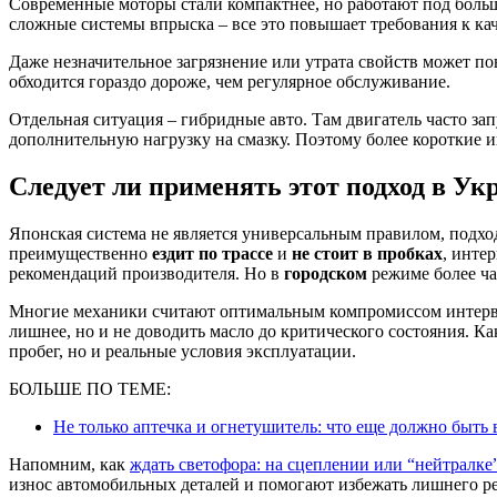
Современные моторы стали компактнее, но работают под боль
сложные системы впрыска – все это повышает требования к кач
Даже незначительное загрязнение или утрата свойств может пов
обходится гораздо дороже, чем регулярное обслуживание.
Отдельная ситуация – гибридные авто. Там двигатель часто запу
дополнительную нагрузку на смазку. Поэтому более короткие 
Следует ли применять этот подход в Ук
Японская система не является универсальным правилом, подхо
преимущественно
ездит по трассе
и
не стоит в пробках
, инте
рекомендаций производителя. Но в
городском
режиме более ча
Многие механики считают оптимальным компромиссом интервал
лишнее, но и не доводить масло до критического состояния. Ка
пробег, но и реальные условия эксплуатации.
БОЛЬШЕ ПО ТЕМЕ:
Не только аптечка и огнетушитель: что еще должно быть 
Напомним, как
ждать светофора: на сцеплении или “нейтралке
износ автомобильных деталей и помогают избежать лишнего р