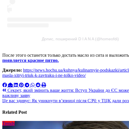
Допис, поширений D I A N A (@homeofdi)
После этого останется только достать масло из сита и выложит
появляется красное пятно.
Джерело:
https://news.hochu.ua/kuhnya/kulinarnyie-podskazki/arti
masla-xitryi-triuk-k-zavtraku-i-ne-tolko-video/
Навигация
Секрет, який змінить ваше життя: Вступ України до ЄС може
важливу заяву
по
Це вас здивує: Як уникнути в’язниці після СЗЧ: у ТЦК дали ро
записям
Related Post
Trends