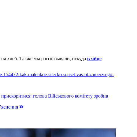
ь на хлеб. Также мы рассказывали, откуда
в яйце
cle-154472-kak-malenkoe-sitecko-spaset-vas-ot-zamerzsego-
 прискоритися: голова Військового комітету зробив
з’яснення