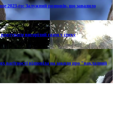
ще 2023-го: Залужний розповів, що завадило
к врятувати вигорілий газон у спеку
х вагітності відповіла на закиди про "накладний