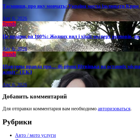
Таємниця, про яку мовчать: Україна могла ізолювати Крим 
Авг 6, 2026
Trends
Це працює на 100%: Жодних вил і хімії: експерт розповів, я
Авг 6, 2026
Trends
Шокуюча правда про… 46-річна Вітвіцька на останніх місяця
живіт" і ЕКЗ
Авг 6, 2026
Добавить комментарий
Для отправки комментария вам необходимо
авторизоваться
.
Рубрики
Авто / мото услуги