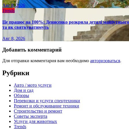
Авг 8, 2026
Trends
Це працює на 100%: Денисенко розкрила деталі майбутнього в
та як святкуватимуть
Авг 8, 2026
Добавить комментарий
Для отправки комментария вам необходимо
авторизоваться
.
Рубрики
Авто / мото услуги
Дом и сад
Обзоры
Перевозки и услуги спецтехники
Ремонт и обслуживание техники
Строительство и ремонт
Советы эксперта
Услуги для животных
Trends