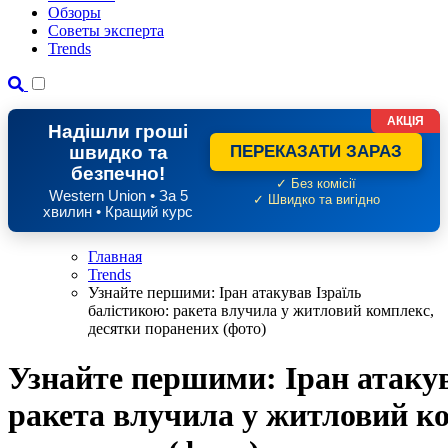
Обзоры
Советы эксперта
Trends
АКЦІЯ
Надішли гроші
швидко та
ПЕРЕКАЗАТИ ЗАРАЗ
безпечно!
✓ Без комісії
Western Union • За 5
✓ Швидко та вигідно
хвилин • Кращий курс
Главная
Trends
Узнайте першими: Іран атакував Ізраїль
балістикою: ракета влучила у житловий комплекс,
десятки поранених (фото)
Узнайте першими: Іран атакув
ракета влучила у житловий ко