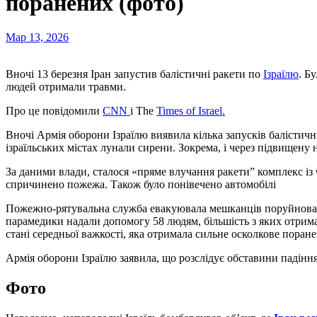
поранених (фото)
Мар 13, 2026
Вночі 13 березня Іран запустив балістичні ракети по
Ізраїлю
. Б
людей отримали травми.
Про це повідомили
CNN
і The
Times of Israel.
Вночі Армія оборони Ізраїлю виявила кілька запусків балістични
ізраїльських містах лунали сирени. Зокрема, і через підвищену н
За даними влади, сталося «пряме влучання ракети” комплекс із 
спричинено пожежа. Також було понівечено автомобілі
Пожежно-рятувальна служба евакуювала мешканців поруйнован
парамедики надали допомогу 58 людям, більшість з яких отрима
стані середньої важкості, яка отримала сильне осколкове поран
Армія оборони Ізраїлю заявила, що розслідує обставини падіння 
Фото