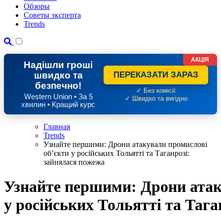
Обзоры
Советы эксперта
Trends
АКЦІЯ
Надішли гроші
швидко та
ПЕРЕКАЗАТИ ЗАРАЗ
безпечно!
✓ Без комісії
Western Union • За 5
✓ Швидко та вигідно
хвилин • Кращий курс
Главная
Trends
Узнайте першими: Дрони атакували промислові
обʼєкти у російських Тольятті та Таганрозі:
зайнялася пожежа
Узнайте першими: Дрони атак
у російських Тольятті та Таг