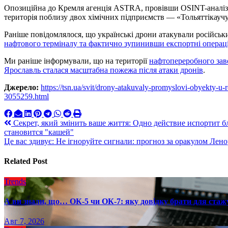
Опозиційна до Кремля агенція ASTRA, провівши OSINT-аналіз, 
територія поблизу двох хімічних підприємств — «Тольяттікауч
Раніше повідомлялося, що українські дрони атакували російськ
нафтового терміналу та фактично зупинивши експортні операці
Ми раніше інформували, що на території
нафтопереробного зав
Ярославль сталася масштабна пожежа після атаки дронів
.
Джерело:
https://tsn.ua/svit/drony-atakuvaly-promyslovi-obyekty-u-r
3055259.html
Навигация
Секрет, який змінить ваше життя: Одно действие испортит б
становится "кашей"
по
Це вас здивує: Не ігноруйте сигнали: прогноз за оракулом Лен
записям
Related Post
Trends
А ви знали, що… ОК-5 чи ОК-7: яку довідку брати для стаж
Авг 7, 2026