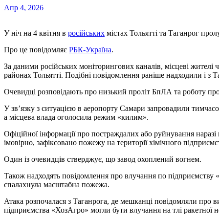
Апр 4, 2026
У ніч на 4 квітня в
російських
містах Тольятті та Таганрог прол
Про це повідомляє
РБК-Україна
.
За даними російських моніторингових каналів, місцеві жителі ч
районах Тольятті. Подібні повідомлення раніше надходили і з Т
Очевидці розповідають про низький проліт БпЛА та роботу пр
У зв’язку з ситуацією в аеропорту Самари запровадили тимчасо
а місцева влада оголосила режим «килим».
Офіційної інформації про постраждалих або руйнування наразі 
імовірно, зафіксовано пожежу на території хімічного підприє
Один із очевидців стверджує, що завод охоплений вогнем.
Також надходять повідомлення про влучання по підприємству «Т
спалахнула масштабна пожежа.
Атака розпочалася з Таганрога, де мешканці повідомляли про ви
підприємства «ХозАгро» могли бути влучання на тлі ракетної н