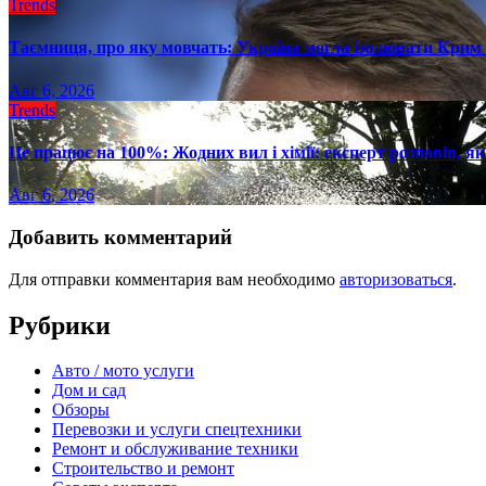
Trends
Таємниця, про яку мовчать: Україна могла ізолювати Крим 
Авг 6, 2026
Trends
Це працює на 100%: Жодних вил і хімії: експерт розповів, я
Авг 6, 2026
Добавить комментарий
Для отправки комментария вам необходимо
авторизоваться
.
Рубрики
Авто / мото услуги
Дом и сад
Обзоры
Перевозки и услуги спецтехники
Ремонт и обслуживание техники
Строительство и ремонт