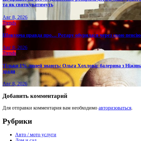
та як святкуватимуть
Авг 8, 2026
Trends
Шокуюча правда про… Ротару обурилася через свою пенсію 
Авг 8, 2026
Trends
Тільки 1% людей знають: Ольга Хохлова: балерина з Ніжина 
зради
Авг 8, 2026
Добавить комментарий
Для отправки комментария вам необходимо
авторизоваться
.
Рубрики
Авто / мото услуги
Дом и сад