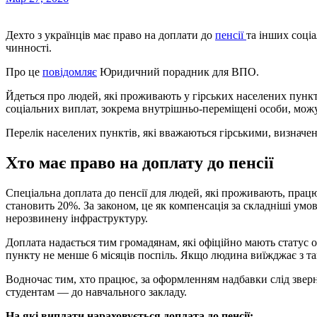
Дехто з українців має право на доплати до
пенсії
та інших соці
чинності.
Про це
повідомляє
Юридичний порадник для ВПО.
Йдеться про людей, які проживають у гірських населених пункт
соціальних виплат, зокрема внутрішньо-переміщені особи, можу
Перелік населених пунктів, які вважаються гірськими, визна
Хто має право на доплату до пенсії
Спеціальна доплата до пенсії для людей, які проживають, прац
становить 20%. За законом, це як компенсація за складніші ум
нерозвинену інфраструктуру.
Доплата надається тим громадянам, які офіційно мають статус о
пункту не менше 6 місяців поспіль. Якщо людина виїжджає з т
Водночас тим, хто працює, за оформленням надбавки слід зверну
студентам — до навчального закладу.
На які виплати нараховується доплата до пенсії: