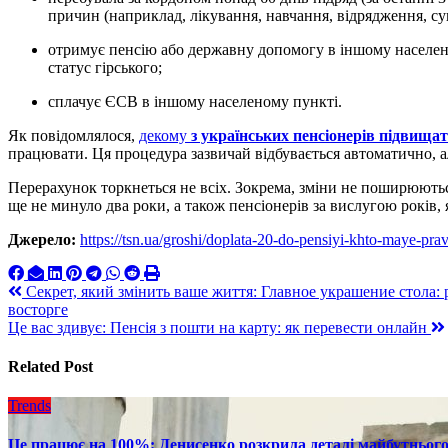
причин (наприклад, лікування, навчання, відрядження, суп
отримує пенсію або державну допомогу в іншому населеному пункті, крім населеного пункту, якому надано
статус гірського;
сплачує ЄСВ в іншому населеному пункті.
Як повідомлялося,
декому
з українських пенсіонерів підвищать
працювати. Ця процедура зазвичай відбувається автоматично, а
Перерахунок торкнеться не всіх. Зокрема, зміни не поширюються
ще не минуло два роки, а також пенсіонерів за вислугою років, 
Джерело:
https://tsn.ua/groshi/doplata-20-do-pensiyi-khto-maye-p
Навигация
Секрет, який змінить ваше життя: Главное украшение стола: 
восторге
по
Це вас здивує: Пенсія з пошти на карту: як перевести онлайн
записям
Related Post
Trends
Це працює на 100%: Денисенко розкрила деталі майбутнього в