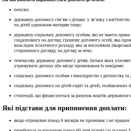
пенсію;
державну допомогу сім’ям з дітьми: у зв’язку з вагітністю і пологами, народженням дитини, усиновленням,
на дітей одиноким матерям тощо;
державну соціальну допомогу особам, які не мають права на пенсію, та особам з інвалідністю і державну
соцдопомогу на догляд; грошову допомогу особі, яка прожи
внаслідок психічного розладу, яка за висновком лікарсько
стороннього догляду, на догляд за нею;
тимчасову державну допомогу дітям, батьки яких ухиляються від сплати аліментів, не мають можливості
утримувати дитину або місце проживання їх невідоме;
соціальну допомогу особам з інвалідністю з дитинства та 
соціальну допомогу на дітей-сиріт та дітей, позбавлених 
стипендії, що фінансуються за рахунок коштів державног
Які підстави для припинення доплати:
якщо отримувач понад 6 місяців не проживає і не працює
перебувала за кордоном понад 60 днів підряд (за останні 3 місяці), без документально підтверджених поважних