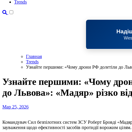
Trends
Надіш
Wes
Главная
Trends
Узнайте першими: «Чому дрони РФ долетіли до Льво
Узнайте першими: «Чому дрон
до Львова»: «Мадяр» різко ві
Мар 25, 2026
Командувач Сил безпілотних систем ЗСУ Роберт Бровді «Мадя
зауваження щодо ефективності засобів протидії ворожим цілям.