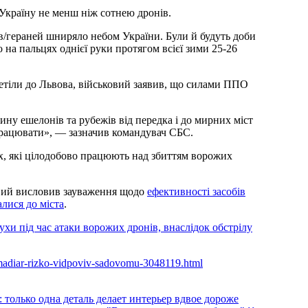
 Україну не менш ніж сотнею дронів.
в/гераней шниряло небом України. Були й будуть доби
ло на пальцях однієї руки протягом всієї зими 25-26
летіли до Львова, військовий заявив, що силами ППО
ину ешелонів та рубежів від передка і до мирних міст
 працювати», — зазначив командувач СБС.
их, які цілодобово працюють над збиттям ворожих
овий висловив зауваження щодо
ефективності засобів
лися до міста
.
хи під час атаки ворожих дронів, внаслідок обстрілу
a-madiar-rizko-vidpoviv-sadovomu-3048119.html
 только одна деталь делает интерьер вдвое дороже