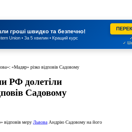
ПЕРЕК
ли гроші швидко та безпечно!
tern Union • За 5 хвилин • Кращий курс
✓
✓ Шв
ва»: «Мадяр» різко відповів Садовому
и РФ долетіли
дповів Садовому
р» відповів меру
Львова
Андрію Садовому на його