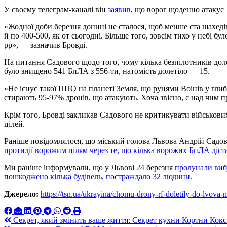
У своєму телеграм-каналі він
заявив
, що ворог щоденно атакує
«Жодної доби березня донині не сталося, щоб менше ста шахеді
й по 400-500, як от сьогодні. Більше того, зовсім тихо у небі бу
рр», — зазначив Бровді.
На питання Садового щодо того, чому кілька безпілотників до
було знищено 541 БпЛА з 556-ти, натомість долетіло — 15.
«Не існує такої ППО на планеті Земля, що руцями Воінів у глиб
стирають 95-97% дронів, що атакують. Хоча звісно, є над чим
Крім того, Бровді закликав Садового не критикувати військов
цілей.
Раніше повідомлялося, що міський голова Львова Андрій Сад
протидії ворожим цілям через те, що кілька ворожих БпЛА діста
Ми раніше інформували, що у Львові 24 березня
пролунали вибу
пошкоджено кілька будівель, постраждало 32 людини
.
Джерело:
https://tsn.ua/ukrayina/chomu-drony-rf-doletily-do-lvov
Навигация
Секрет, який змінить ваше життя: Секрет кухни Кортни Кокс: