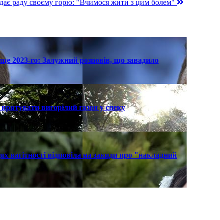
а дає раду своєму горю: "Вчимося жити з цим болем"
ще 2023-го: Залужний розповів, що завадило
к врятувати вигорілий газон у спеку
х вагітності відповіла на закиди про "накладний