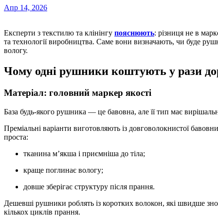
Апр 14, 2026
Експерти з текстилю та клінінгу
пояснюють
: різниця не в мар
та технології виробництва. Саме вони визначають, чи буде руш
вологу.
Чому одні рушники коштують у рази д
Матеріал: головний маркер якості
База будь-якого рушника — це бавовна, але її тип має вирішаль
Преміальні варіанти виготовляють із довговолокнистої бавовни 
проста:
тканина м’якша і приємніша до тіла;
краще поглинає вологу;
довше зберігає структуру після прання.
Дешевші рушники роблять із коротких волокон, які швидше зно
кількох циклів прання.