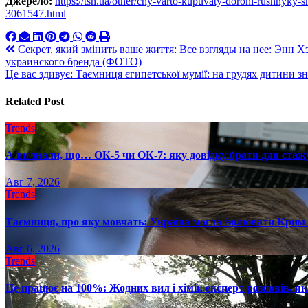
Джерело:
https://tsn.ua/other/chy-varto-kupuvaty-dorohi-rushnyky-s
3061547.html
Навигация
Секрет, який змінить ваше життя: Все взгляды на нее: Энн Х
украинского бренда (ФОТО)
по
Це вас здивує: Таємниця єгипетської мумії: на грудях дитини 
записям
Related Post
Trends
А ви знали, що… ОК-5 чи ОК-7: яку довідку брати для стаж
Авг 7, 2026
Trends
Таємниця, про яку мовчать: Україна могла ізолювати Крим 
Авг 6, 2026
Trends
Це працює на 100%: Жодних вил і хімії: експерт розповів, я