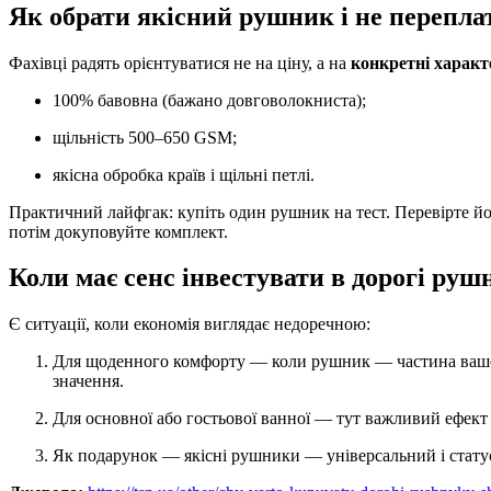
Як обрати якісний рушник і не перепла
Фахівці радять орієнтуватися не на ціну, а на
конкретні харак
100% бавовна (бажано довговолокниста);
щільність 500–650 GSM;
якісна обробка країв і щільні петлі.
Практичний лайфгак: купіть один рушник на тест. Перевірте й
потім докуповуйте комплект.
Коли має сенс інвестувати в дорогі ру
Є ситуації, коли економія виглядає недоречною:
Для щоденного комфорту — коли рушник — частина вашого щоденного ритуалу, тактильні відчуття мають
значення.
Для основної або гостьової ванної — тут важливий ефек
Як подарунок — якісні рушники — універсальний і стат