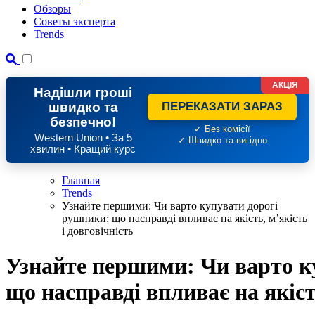
Обзоры
Советы эксперта
Trends
АКЦІЯ
Надішли гроші
швидко та
ПЕРЕКАЗАТИ ЗАРАЗ
безпечно!
✓ Без комісії
Western Union • За 5
✓ Швидко та вигідно
хвилин • Кращий курс
Главная
Trends
Узнайте першими: Чи варто купувати дорогі
рушники: що насправді впливає на якість, м’якість
і довговічність
Узнайте першими: Чи варто к
що насправді впливає на якість