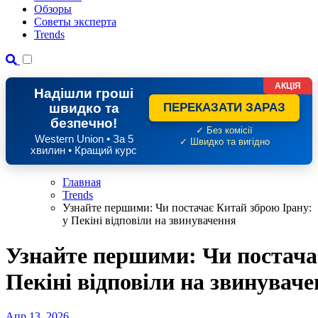
Обзоры
Советы эксперта
Trends
АКЦІЯ
Надішли гроші
швидко та
ПЕРЕКАЗАТИ ЗАРАЗ
безпечно!
✓ Без комісії
Western Union • За 5
✓ Швидко та вигідно
хвилин • Кращий курс
Главная
Trends
Узнайте першими: Чи постачає Китай зброю Ірану:
у Пекіні відповіли на звинувачення
Узнайте першими: Чи постачає
Пекіні відповіли на звинувач
Апр 13, 2026