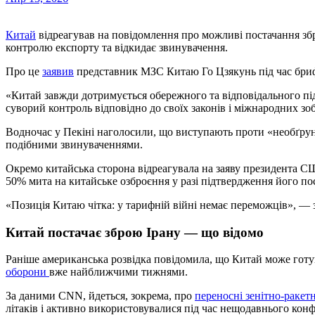
Китай
відреагував на повідомлення про можливі постачання збр
контролю експорту та відкидає звинувачення.
Про це
заявив
представник МЗС Китаю Го Цзякунь під час бриф
«Китай завжди дотримується обережного та відповідального під
суворий контроль відповідно до своїх законів і міжнародних зоб
Водночас у Пекіні наголосили, що виступають проти «необґрунт
подібними звинуваченнями.
Окремо китайська сторона відреагувала на заяву президента
50% мита на китайське озброєння у разі підтвердження його пос
«Позиція Китаю чітка: у тарифній війні немає переможців», — 
Китай постачає зброю Ірану — що відомо
Раніше американська розвідка повідомила, що Китай може гот
оборони
вже найближчими тижнями.
За даними CNN, йдеться, зокрема, про
переносні зенітно-ракет
літаків і активно використовувалися під час нещодавнього конф