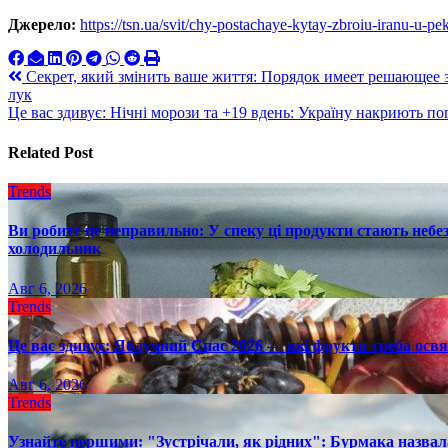
Джерело:
https://tsn.ua/svit/chy-postachaye-kytay-zbroiu-iranu-u-
Навигация
Секрет, який змінить ваше життя: Порядок имеет решающее 
лук
по
Це вас здивує: Нічні морози та +19 вдень: Україну накриють п
записям
Related Post
Trends
Ви робите це неправильно: У спеку ці продукти стають небез
холодильник
Авг 6, 2026
Trends
Це вас здивує: Яблучний Спас 2026 — які фрукти треба осв
Авг 6, 2026
Trends
Узнайте першими: "Зустрічали, як рідних": Бурмака назвал