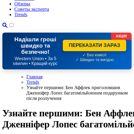
Обзоры
Советы эксперта
Trends
АКЦІЯ
Надішли гроші
швидко та
ПЕРЕКАЗАТИ ЗАРАЗ
безпечно!
✓ Без комісії
Western Union • За 5
✓ Швидко та вигідно
хвилин • Кращий курс
Главная
Trends
Узнайте першими: Бен Аффлек приголомшив
Дженніфер Лопес багатомільйонним подарунком
після розлучення
Узнайте першими: Бен Аффл
Дженніфер Лопес багатомільй