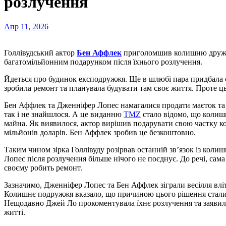
розлучення
Апр 11, 2026
Голлівудський актор
Бен Аффлек
приголомшив колишню дружи
багатомільйонним подарунком після їхнього розлучення.
Йдеться про будинок експодружжя. Ще в шлюбі пара придбала сі
зробила ремонт та планувала будувати там своє життя. Проте цьо
Бен Аффлек та Дженніфер Лопес намагалися продати маєток та 
так і не знайшлося. А це виданню
TMZ
стало відомо, що колиш
майна. Як виявилося, актор вирішив подарувати свою частку ко
мільйонів доларів. Бен Аффлек зробив це безкоштовно.
Таким чином зірка Голлівуду розірвав останній зв’язок із ко
Лопес після розлучення більше нічого не поєднує. До речі, сама
своєму робить ремонт.
Зазначимо, Дженніфер Лопес та Бен Аффлек зіграли весілля вліт
Колишнє подружжя вказало, що причиною цього рішення стали 
Нещодавно Джей Ло прокоментувала їхнє розлучення та заяви
житті.