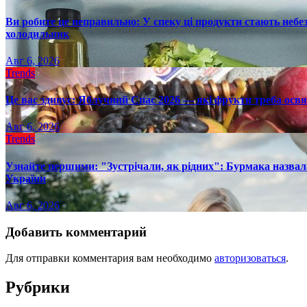
Ви робите це неправильно: У спеку ці продукти стають небез
холодильник
Авг 6, 2026
Trends
Це вас здивує: Яблучний Спас 2026 — які фрукти треба осв
Авг 6, 2026
Trends
Узнайте першими: "Зустрічали, як рідних": Бурмака назвал
України
Авг 6, 2026
Добавить комментарий
Для отправки комментария вам необходимо
авторизоваться
.
Рубрики