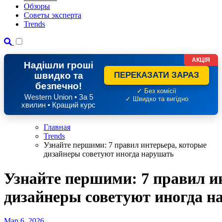
Обзоры
Советы эксперта
Trends
АКЦІЯ
Надішли гроші
швидко та
ПЕРЕКАЗАТИ ЗАРАЗ
безпечно!
✓ Без комісії
Western Union • За 5
✓ Швидко та вигідно
хвилин • Кращий курс
Главная
Trends
Узнайте першими: 7 правил интерьера, которые
дизайнеры советуют иногда нарушать
Узнайте першими: 7 правил и
дизайнеры советуют иногда н
Мар 6, 2026