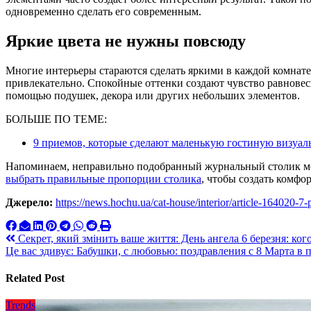
одновременно сделать его современным.
Яркие цвета не нужны повсюду
Многие интерьеры стараются сделать яркими в каждой комнате.
привлекательно. Спокойные оттенки создают чувство равновесия
помощью подушек, декора или других небольших элементов.
БОЛЬШЕ ПО ТЕМЕ:
9 приемов, которые сделают маленькую гостиную визуал
Напоминаем, неправильно подобранный журнальный столик мо
выбрать правильные пропорции столика
, чтобы создать комфо
Джерело:
https://news.hochu.ua/cat-house/interior/article-164020-7-
Навигация
Секрет, який змінить ваше життя: День ангела 6 березня: кого
Це вас здивує: Бабушки, с любовью: поздравления с 8 Марта в 
по
записям
Related Post
Trends