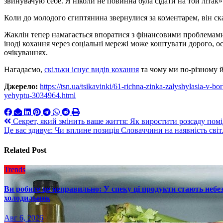
звинувачую себе. Я ніколи не повинна була сідати на той літак»
Коли до молодого єгиптянина звернулися за коментарем, він ск
Жаклін тепер намагається впоратися з фінансовими проблемами 
іноді кохання через соціальні мережі може коштувати дорого, ос
очікуваннях.
Нагадаємо,
скільки існує видів кохання
та чому ми по-різному й
Джерело:
https://tsn.ua/tsikavinki/61-richna-zinka-zalyshylasia-v
yehyptu-3034964.html
Навигация
Секрет, який змінить ваше життя: Як виростити розсаду помід
Це вас здивує: Чи вплине позиція Словаччини на наявність світ
по
записям
Related Post
Trends
Ви робите це неправильно: У спеку ці продукти стають небез
холодильник
Авг 6, 2026