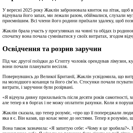
У вересні 2025 року Жаклін забронювала квиток на літак, щоб ві
відчувала його запах, ми лежали разом, обіймалися, слухали м
приємнішим. Всі члени його родини приїхали здалеку, щоб поз
Жаклін брала участь у прогулянках на човні та обідах із родин
спочатку вона почала сумніватися у своїх витратах, згодом від
Освідчення та розрив заручин
Під час другої поїздки до Єгипту чоловік орендував лімузин, куп
вони почали планувати весілля.
Повернувшись до Великої Британії, Жаклін усвідомила, що витр
на молодшого коханця та його сім’ю. Стосунки почали псуватис
витрати, і заручини були розірвані.
«Я відчула дивну прихильність після десяти років самотності, 
але тепер я в боргах і не можу оплатити рахунки. Коли я поруш
Жаклін сказала, що тепер розуміє, «про що її попереджали люди
яка я є. Він казав, що кохає мене до нестями. Тепер я розумію,
Вона також зазначила: «Я запитую себе: «Чому я це зробила?». Н