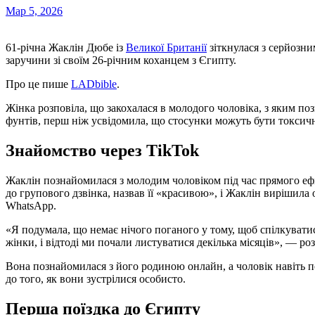
Мар 5, 2026
61-річна Жаклін Дюбе із
Великої Британії
зіткнулася з серйозни
заручини зі своїм 26-річним коханцем з Єгипту.
Про це пише
LADbible
.
Жінка розповіла, що закохалася в молодого чоловіка, з яким поз
фунтів, перш ніж усвідомила, що стосунки можуть бути токсич
Знайомство через TikTok
Жаклін познайомилася з молодим чоловіком під час прямого еф
до групового дзвінка, назвав її «красивою», і Жаклін вирішил
WhatsApp.
«Я подумала, що немає нічого поганого у тому, щоб спілкувати
жінки, і відтоді ми почали листуватися декілька місяців», — ро
Вона познайомилася з його родиною онлайн, а чоловік навіть 
до того, як вони зустрілися особисто.
Перша поїздка до Єгипту