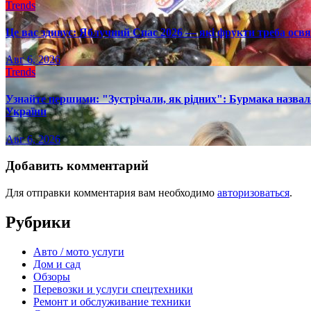
Trends
Це вас здивує: Яблучний Спас 2026 — які фрукти треба осв
Авг 6, 2026
Trends
Узнайте першими: "Зустрічали, як рідних": Бурмака назвал
України
Авг 6, 2026
Добавить комментарий
Для отправки комментария вам необходимо
авторизоваться
.
Рубрики
Авто / мото услуги
Дом и сад
Обзоры
Перевозки и услуги спецтехники
Ремонт и обслуживание техники