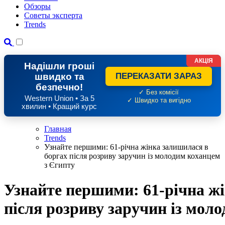
Обзоры
Советы эксперта
Trends
АКЦІЯ
Надішли гроші
швидко та
ПЕРЕКАЗАТИ ЗАРАЗ
безпечно!
✓ Без комісії
Western Union • За 5
✓ Швидко та вигідно
хвилин • Кращий курс
Главная
Trends
Узнайте першими: 61-річна жінка залишилася в
боргах після розриву заручин із молодим коханцем
з Єгипту
Узнайте першими: 61-річна ж
після розриву заручин із мол