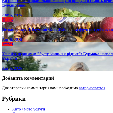
Ви робите це неправильно: У спеку ці продукти стають небез
холодильник
Авг 6, 2026
Trends
Це вас здивує: Яблучний Спас 2026 — які фрукти треба осв
Авг 6, 2026
Trends
Узнайте першими: "Зустрічали, як рідних": Бурмака назвал
України
Авг 6, 2026
Добавить комментарий
Для отправки комментария вам необходимо
авторизоваться
.
Рубрики
Авто / мото услуги