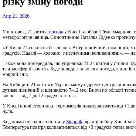
різку зміну погоди
Апр 21, 2026
У вівторок, 21 квітня,
погода
у Києві та області буде хмарною,
метеорологічні явища. Синоптикиня Наталка Діденко прогнозує 
«У Києві 21-го квітня без опадів. Вітер північний, помірний, 
градусів. Надалі — холодно, з незначними коливаннями», — на
Також вона попередила, що упродовж 23-24 квітня у столиці б
та атмосферні фронти. Буде холодна та волога погода, а при і
мокрий сніг.
На Київщині 21 квітня в Українському гідрометцентрі синопт
дутиме північний зі швидкістю 7–12 м/с. Вночі по області темпе
вдень — від 7 до 12 градусів тепла.
У Києві вночі стовпчики термометрів показуватимуть від +1 до 
нуля.
За даними погодного порталу
Sinoptik
, вранці небо у Києві зат
Температура повітря коливатиметься від +3 градусів тепла вночі