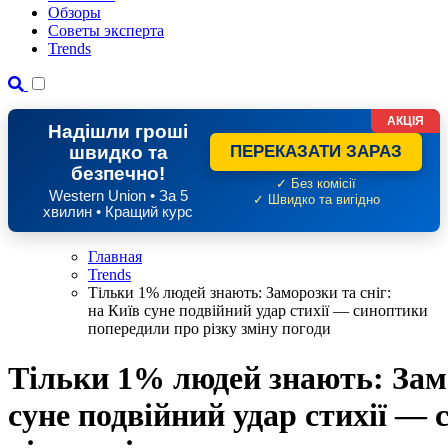
Обзоры
Советы эксперта
Trends
АКЦІЯ
Надішли гроші
швидко та
ПЕРЕКАЗАТИ ЗАРАЗ
безпечно!
✓ Без комісії
Western Union • За 5
✓ Швидко та вигідно
хвилин • Кращий курс
Главная
Trends
Тільки 1% людей знають: Заморозки та сніг:
на Київ суне подвійний удар стихії — синоптики
попередили про різку зміну погоди
Тільки 1% людей знають: Замо
суне подвійний удар стихії —