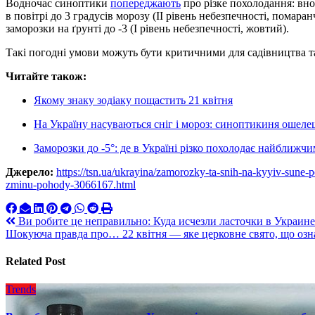
Водночас синоптики
попереджають
про різке похолодання: вноч
в повітрі до 3 градусів морозу (II рівень небезпечності, помара
заморозки на ґрунті до -3 (I рівень небезпечності, жовтий).
Такі погодні умови можуть бути критичними для садівництва т
Читайте також:
Якому знаку зодіаку пощастить 21 квітня
На Україну насуваються сніг і мороз: синоптикиня ошел
Заморозки до -5°: де в Україні різко похолодає найближч
Джерело:
https://tsn.ua/ukrayina/zamorozky-ta-snih-na-kyyiv-sune
zminu-pohody-3066167.html
Навигация
Ви робите це неправильно: Куда исчезли ласточки в Украине и
Шокуюча правда про… 22 квітня — яке церковне свято, що озна
по
записям
Related Post
Trends