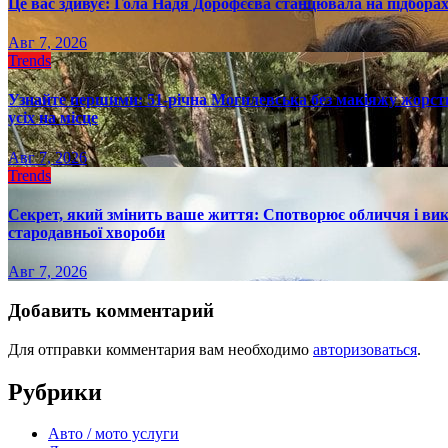
Це вас здивує: Гола Надя Дорофєєва станцювала на підборах
Авг 7, 2026
Trends
Узнайте першими: 51-річна Могилевська без макіяжу жорстк
усіх на місце
Авг 7, 2026
Trends
Секрет, який змінить ваше життя: Спотворює обличчя і вик
стародавньої хвороби
Авг 7, 2026
Добавить комментарий
Для отправки комментария вам необходимо
авторизоваться
.
Рубрики
Авто / мото услуги