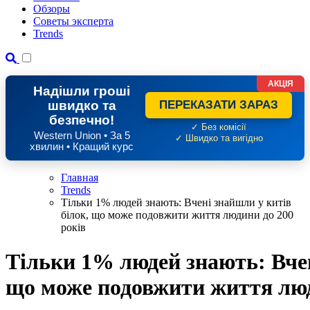
Обзоры
Советы эксперта
Trends
АКЦІЯ
Надішли гроші
швидко та
ПЕРЕКАЗАТИ ЗАРАЗ
безпечно!
✓ Без комісії
Western Union • За 5
✓ Швидко та вигідно
хвилин • Кращий курс
Главная
Trends
Тільки 1% людей знають: Вчені знайшли у китів
білок, що може подовжити життя людини до 200
років
Тільки 1% людей знають: Вчен
що може подовжити життя люд