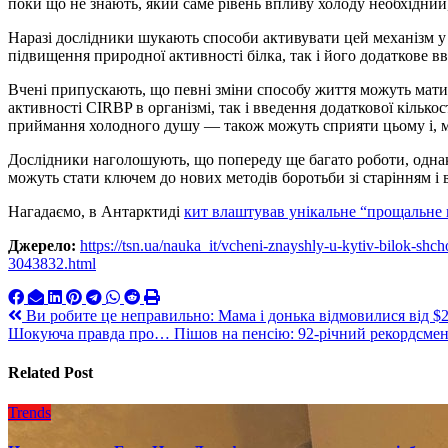
поки що не знають, який саме рівень впливу холоду необхідний
Наразі дослідники шукають способи активувати цей механізм у
підвищення природної активності білка, так і його додаткове в
Вчені припускають, що певні зміни способу життя можуть мат
активності CIRBP в організмі, так і введення додаткової кілько
приймання холодного душу — також можуть сприяти цьому і, мо
Дослідники наголошують, що попереду ще багато роботи, однак 
можуть стати ключем до нових методів боротьби зі старінням і
Нагадаємо, в Антарктиді
кит влаштував унікальне “прощальне
Джерело:
https://tsn.ua/nauka_it/vcheni-znayshly-u-kytiv-bilok-sh
3043832.html
Навигация
Ви робите це неправильно: Мама і донька відмовилися від $
Шокуюча правда про… Пішов на пенсію: 92-річний рекордсмен 
по
записям
Related Post
Trends