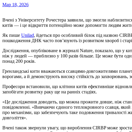
Мар 18, 2026
Вчені з Університету Рочестера заявили, що змогли наблизитися до розгадки феномену довголіття гренландських
китів — і це відкриття потенційно може допомогти людям жити
Як пише
Unilad
, йдеться про особливий білок під назвою CIRBP
пошкодження ДНК часто пов’язують із розвитком хвороб і старі
Дослідження, опубліковане в журналі Nature, показало, що у кит
ніж у людей — приблизно у 100 разів більше. Це може бути одні
понад 200 років.
Гренландські кити вважаються ссавцями-довгожителями планет
ворогами, а й демонструють високу стійкість до захворювань, 
Професори встановили, що клітини китів ефективніше віднов
запобігати розвитку раку ще на ранніх стадіях.
«Це дослідження доводить, що можна прожити довше, ніж стан
повідомленні. «Вивчаючи єдиного теплокровного ссавця, який 
про механізми, що забезпечують таке подовження тривалості ж
довголіття».
Вчені також звернули увагу, що вироблення CIRBP може зрост