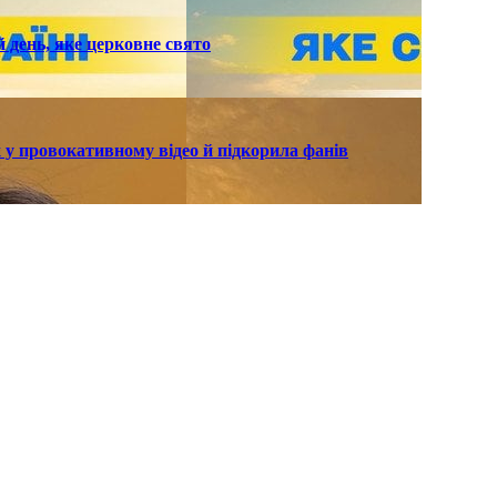
й день, яке церковне свято
 у провокативному відео й підкорила фанів