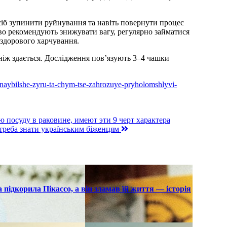
іб зупинити руйнування та навіть повернути процес
во рекомендують знижувати вагу, регулярно займатися
 здорового харчування.
ніж здається. Дослідження пов’язують 3–4 чашки
-naybilshe-zyru-ta-chym-tse-zahrozuye-pryholomshlyvi-
 посуду в раковине, имеют эти 9 черт характера
треба знати українським біженцям
підкорила Пікассо, а він зламав їй життя — історія