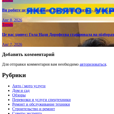
Ви робите це неправильно: Яке 9 серпня свято — все про це
Авг 8, 2026
Trends
Це вас здивує: Гола Надя Дорофєєва станцювала на підборах
Авг 7, 2026
Добавить комментарий
Для отправки комментария вам необходимо
авторизоваться
.
Рубрики
Авто / мото услуги
Дом и сад
Обзоры
Перевозки и услуги спецтехники
Ремонт и обслуживание техники
Строительство и ремонт
Советы эксперта