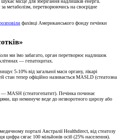
 за метаболізм, перетворюючись на своєрідне
розповіли
фахівці Американського фонду печінки
сотків»
 Коли ми їмо забагато, орган перетворює надлишок
ї клітинах — гепатоцитах.
ищує 5-10% від загальної маси органу, лікарі
цей стан тепер офіційно називається MASLD (стеатозна
ю — MASH (стеатогепатит). Печінка починає
бцями, що неминуче веде до незворотного цирозу або
едичному порталі Австралії Healthdirect, від стеатозу
я цифра сягає 100 мільйонів осіб (25% населення).