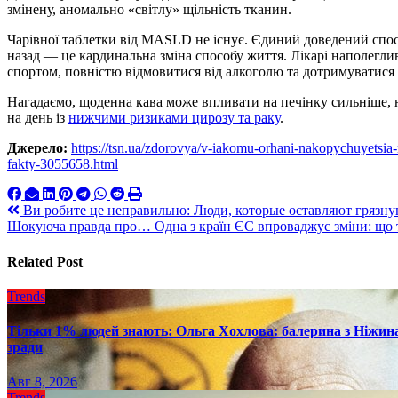
змінену, аномально «світлу» щільність тканин.
Чарівної таблетки від MASLD не існує. Єдиний доведений спос
назад — це кардинальна зміна способу життя. Лікарі наполегли
спортом, повністю відмовитися від алкоголю та дотримуватися
Нагадаємо, щоденна кава може впливати на печінку сильніше, 
на день із
нижчими ризиками цирозу та раку
.
Джерело:
https://tsn.ua/zdorovya/v-iakomu-orhani-nakopychuyetsia
fakty-3055658.html
Навигация
Ви робите це неправильно: Люди, которые оставляют грязную
Шокуюча правда про… Одна з країн ЄС впроваджує зміни: що 
по
записям
Related Post
Trends
Тільки 1% людей знають: Ольга Хохлова: балерина з Ніжина 
зради
Авг 8, 2026
Trends