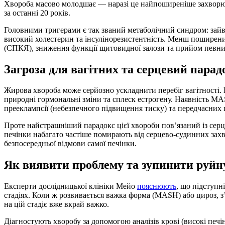
Хвороба масово молодшає — наразі це найпоширеніше захворюван
за останні 20 років.
Головними тригерами є так званий метаболічний синдром: зайва 
високий холестерин та інсулінорезистентність. Менш поширен
(СПКЯ), зниження функції щитовидної залози та прийом певни
Загроза для вагітних та серцевий парад
Жирова хвороба може серйозно ускладнити перебіг вагітності. 
природні гормональні зміни та сплеск естрогену. Наявність MA
прееклампсії (небезпечного підвищення тиску) та передчасних 
Проте найстрашніший парадокс цієї хвороби пов’язаний із сер
печінки набагато частіше помирають від серцево-судинних захво
безпосередньої відмови самої печінки.
Як виявити проблему та зупинити руй
Експерти дослідницької клініки Мейо
пояснюють
, що підступн
стадіях. Коли ж розвивається важка форма (MASH) або цироз, з
на цій стадіє вже вкрай важко.
Діагностують хворобу за допомогою аналізів крові (високі печі