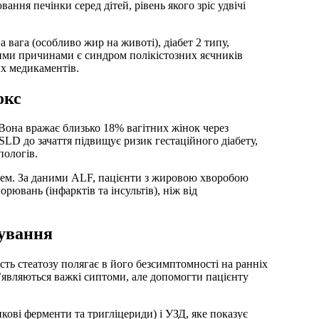
ня печінки серед дітей, рівень якого зріс удвічі
вага (особливо жир на животі), діабет 2 типу,
ими причинами є синдром полікістозних яєчників
х медикаментів.
окс
Вона вражає близько 18% вагітних жінок через
SLD до зачаття підвищує ризик гестаційного діабету,
пологів.
цем. За даними ALF, пацієнти з жировою хворобою
рювань (інфарктів та інсультів), ніж від
нування
ість стеатозу полягає в його безсимптомності на ранніх
’являються важкі сиптоми, але допомогти пацієнту
нкові ферменти та тригліцериди) і УЗД, яке показує