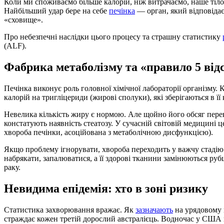
Коли ми споживаємо більше калорій, ніж витрачаємо, наше тіло шукає місце для зберігання надлишків енергії.
Найбільший удар бере на себе
печінка
— орган, який відповідає
«сховище».
Про небезпечні наслідки цього процесу та страшну статистику
(ALF).
Фабрика метаболізму та «правило 5 від
Печінка виконує роль головної хімічної лабораторії організму.
калорій на тригліцериди (жирові сполуки), які зберігаються в ї
Невелика кількість жиру є нормою. Але щойно його обсяг перев
констатують наявність стеатозу. У сучасній світовій медицині 
хвороба печінки, асоційована з метаболічною дисфункцією).
Якщо проблему ігнорувати, хвороба переходить у важчу стаді
набрякати, запалюватися, а її здорові тканини замінюються ру
раку.
Невидима епідемія: хто в зоні ризику
Статистика захворювання вражає. Як
зазначають
на урядовому м
страждає кожен третій дорослий австралієць. Водночас у США ц