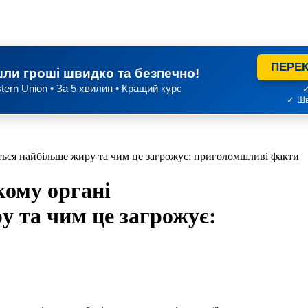
ПЕРЕК
ли гроші швидко та безпечно!
tern Union • За 5 хвилин • Кращий курс
✓
✓ Шв
ться найбільше жиру та чим це загрожує: приголомшливі факти
кому органі
у та чим це загрожує: