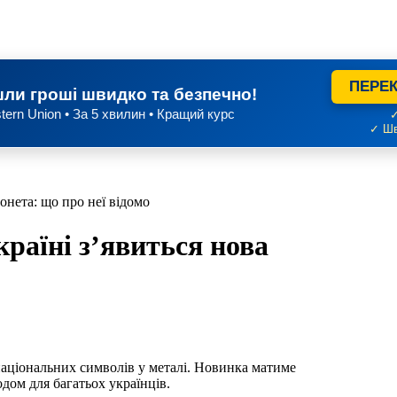
ПЕРЕК
ли гроші швидко та безпечно!
tern Union • За 5 хвилин • Кращий курс
✓
✓ Шв
онета: що про неї відомо
раїні з’явиться нова
ціональних символів у металі. Новинка матиме
одом для багатьох українців.