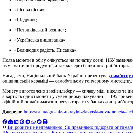
«Лісова пісня»;
«Щедрик»;
«Петриківський розпис»;
«Українська вишиванка»;
«Великодня радість. Писанка».
Поява монети в обігу очікується на початку осені. НБУ зазвичай
нумізматичної продукції, а також через банки-дистриб’ютори.
Нагадаємо, Національний банк України презентував
пам’ятну 
опішнянській кераміці — самобутньому гончарному мистецтву,
Монету виготовлено з нейзильберу — сплаву міді, нікелю та цин
а вартість однієї монети у сувенірному пакуванні — 195 грив
офіційний онлайн-магазин регулятора та у банках-дистриб’юто
Джерело:
https://tsn.ua/groshi/v-ukrayini-ziavytsia-nova-moneta-s
Навигация
Ви робите це неправильно: Як правильно підібрати оптималь
Шокуюча правда про… Коти перестануть ходити в туалет на гр