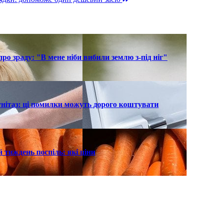
о зраду: "В мене ніби вибили землю з-під ніг"
унітаз: ці помилки можуть дорого коштувати
 тиждень поспіль: які ціни