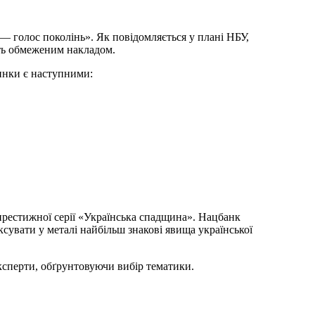
 голос поколінь». Як повідомляється у плані НБУ,
ять обмеженим накладом.
инки є наступними:
рестижної серії «Українська спадщина». Нацбанк
ксувати у металі найбільш знакові явища української
ксперти, обґрунтовуючи вибір тематики.