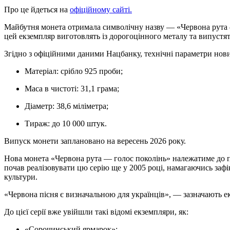
Про це йдеться на
офіційному сайті.
Майбутня монета отримала символічну назву — «Червона рута —
цей екземпляр виготовлять із дорогоцінного металу та випуст
Згідно з офіційними даними Нацбанку, технічні параметри нов
Матеріал: срібло 925 проби;
Маса в чистоті: 31,1 грама;
Діаметр: 38,6 міліметра;
Тираж: до 10 000 штук.
Випуск монети заплановано на вересень 2026 року.
Нова монета «Червона рута — голос поколінь» належатиме до п
почав реалізовувати цю серію ще у 2005 році, намагаючись зафі
культури.
«Червона пісня є визначальною для українців», — зазначають е
До цієї серії вже увійшли такі відомі екземпляри, як:
«Сорочинський ярмарок»;