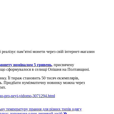
 реалізує пам’ятні монети через свій інтернет-магазин
монету номіналом 5 гривень
, присвячену
 що сформувалося в селищі Опішня на Полтавщині.
ку. Її тираж становить 50 тисяч екземплярів,
ень. Придбати нумізматичну новинку можна через
рах.
hcho-pro-neyi-vidomo-3071294.html
ну температуру прання для різних типів одягу
ядки: допоможе один дешевий засіб