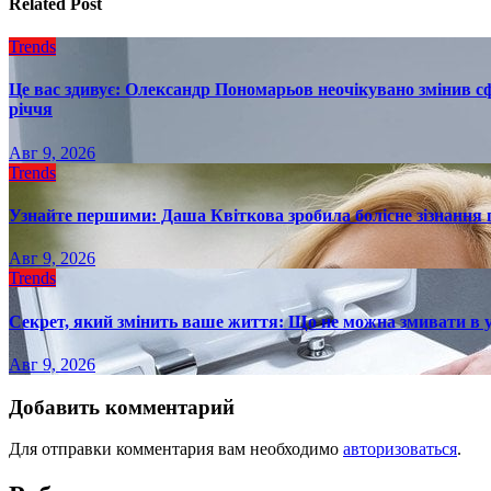
Related Post
Trends
Це вас здивує: Олександр Пономарьов неочікувано змінив сф
річчя
Авг 9, 2026
Trends
Узнайте першими: Даша Квіткова зробила болісне зізнання пр
Авг 9, 2026
Trends
Секрет, який змінить ваше життя: Що не можна змивати в 
Авг 9, 2026
Добавить комментарий
Для отправки комментария вам необходимо
авторизоваться
.