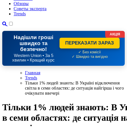
Обзоры
Советы эксперта
Trends
АКЦІЯ
Надішли гроші
швидко та
ПЕРЕКАЗАТИ ЗАРАЗ
безпечно!
✓ Без комісії
Western Union • За 5
✓ Швидко та вигідно
хвилин • Кращий курс
Главная
Trends
Тільки 1% людей знають: В Україні відключення
світла в семи областях: де ситуація найгірша і чого
очікувати ввечері
Тільки 1% людей знають: В Ук
в семи областях: де ситуація 