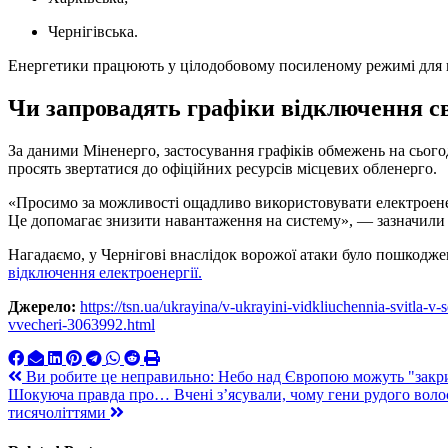
Чернігівська.
Енергетики працюють у цілодобовому посиленому режимі для в
Чи запровадять графіки відключення с
За даними Міненерго, застосування графіків обмежень на сьогодн
просять звертатися до офіційних ресурсів місцевих обленерго.
«Просимо за можливості ощадливо використовувати електроенер
Це допомагає знизити навантаження на систему», — зазначили
Нагадаємо, у Чернігові внаслідок ворожої атаки було пошкодж
відключення електроенергії.
Джерело:
https://tsn.ua/ukrayina/v-ukrayini-vidkliuchennia-svitla-v
vvecheri-3063992.html
Навигация
Ви робите це неправильно: Небо над Європою можуть "закрити"
Шокуюча правда про… Вчені з’ясували, чому гени рудого воло
по
тисячоліттями
записям