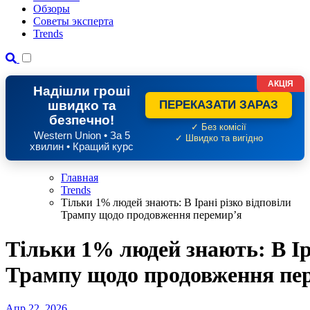
Обзоры
Советы эксперта
Trends
АКЦІЯ
Надішли гроші
швидко та
ПЕРЕКАЗАТИ ЗАРАЗ
безпечно!
✓ Без комісії
Western Union • За 5
✓ Швидко та вигідно
хвилин • Кращий курс
Главная
Trends
Тільки 1% людей знають: В Ірані різко відповіли
Трампу щодо продовження перемир’я
Тільки 1% людей знають: В Іра
Трампу щодо продовження пе
Апр 22, 2026