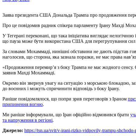
Заява президента США Дональда Трампа про продовження пере
Про це повідомив радник спікера парламенту Ірану Махді Мох
У Тегерані переконані, що така ініціатива виглядає нелогічною 
що пауза може бути використана США для перегрупування сил 
За словами Мохаммаді, нинішні обставини не дають підстав го
наголосив, що сторона, яка зазнала поразки, не має права нав’я
«Продовження перемир’я з боку Трампа не має жодного сенсу.
заявив Махді Мохаммаді.
Окремо він звернув увагу на ситуацію з морською блокадою, з
до воєнних і можуть спричинити відповідь з боку Ірану.
Раніше повідомлялося, що попри зрив переговорів з Іраном
пре
припинення вогню
.
Ми раніше інформували, що Іран офіційно відмовився брати
уч
та напруження в регіоні
.
Джерело:
https://tsn.ua/svit/v-irani-rizko-vidpovily-trampu-shcho