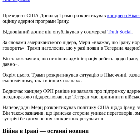
Президент США Дональд Трамп розкритикував
канцлера Німе
оцінку ядерної програми Ірану.
Відповідний допис він опублікував у соцмережі
Truth Social
.
За словами американського лідера, Мерц «вважає, що Ірану нор
говорить». Трамп наголосив, що у разі появи в Тегерана ядерної
Він також заявив, що нинішня адміністрація робить щодо Ірану 
давно».
Окрім цього, Трамп розкритикував ситуацію в Німеччині, зазна
економічному, так і в інших планах».
Водночас канцлер ФРН раніше не заявляв про підтримку ядерно
неодноразово підкреслював, що Тегеран має припинити військо
Напередодні Мерц розкритикував політику США щодо Ірану, зая
Він також зазначив, що іранська сторона уникає переговорів, 
зустрічі без досягнення конкретних результатів.
Війна в Ірані — останні новини