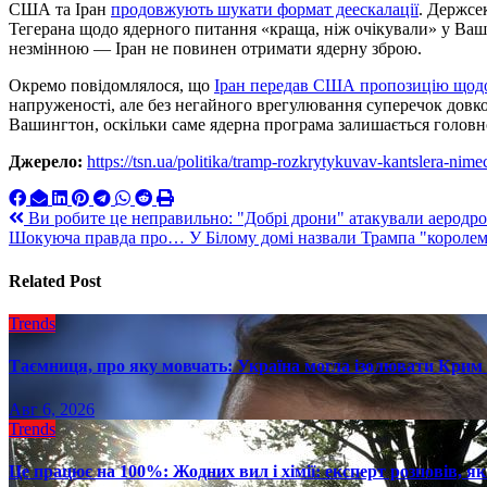
США та Іран
продовжують шукати формат деескалації
. Держсе
Тегерана щодо ядерного питання «краща, ніж очікували» у Ва
незмінною — Іран не повинен отримати ядерну зброю.
Окремо повідомлялося, що
Іран передав США пропозицію щодо
напруженості, але без негайного врегулювання суперечок довко
Вашингтон, оскільки саме ядерна програма залишається голов
Джерело:
https://tsn.ua/politika/tramp-rozkrytykuvav-kantslera-ni
Навигация
Ви робите це неправильно: "Добрі дрони" атакували аеродр
Шокуюча правда про… У Білому домі назвали Трампа "королем
по
записям
Related Post
Trends
Таємниця, про яку мовчать: Україна могла ізолювати Крим 
Авг 6, 2026
Trends
Це працює на 100%: Жодних вил і хімії: експерт розповів, я