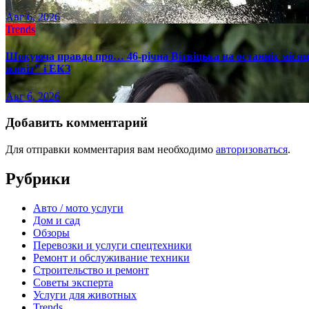
Авг 6, 2026
Trends
Шокуюча правда про… 46-річна Вітвіцька на останніх місяця
живіт" і ЕКЗ
Авг 6, 2026
Добавить комментарий
Для отправки комментария вам необходимо
авторизоваться
.
Рубрики
Авто / мото услуги
Дом и сад
Обзоры
Перевозки и услуги спецтехники
Ремонт и обслуживание техники
Строительство и ремонт
Советы эксперта
Услуги для животных
Trends