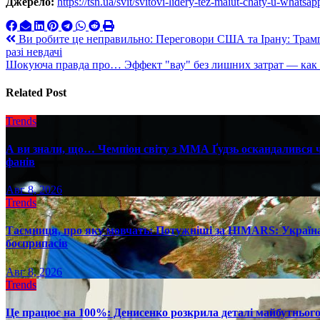
Джерело:
https://tsn.ua/svit/svitovi-lidery-tez-maiut-chaty-u-what
Навигация
Ви робите це неправильно: Переговори США та Ірану: Трамп п
разі невдачі
по
Шокуюча правда про… Эффект "вау" без лишних затрат — как с
записям
Related Post
Trends
А ви знали, що… Чемпіон світу з ММА Ґудзь оскандалився че
фанів
Авг 8, 2026
Trends
Таємниця, про яку мовчать: Потужніші за HIMARS: Україна
боєприпасів
Авг 8, 2026
Trends
Це працює на 100%: Денисенко розкрила деталі майбутнього в