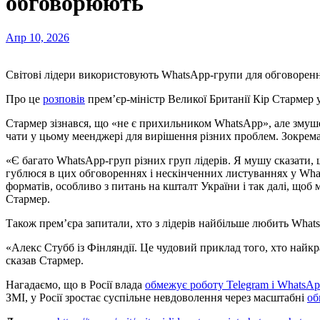
обговорюють
Апр 10, 2026
Світові лідери використовують WhatsApp-групи для обговорення
Про це
розповів
прем’єр-міністр Великої Британії Кір Стармер у 
Стармер зізнався, що «не є прихильником WhatsApp», але змуше
чати у цьому меенджері для вирішення різних проблем. Зокрема,
«Є багато WhatsApp-груп різних груп лідерів. Я мушу сказати, 
гублюся в цих обговореннях і нескінченних листуваннях у Wha
форматів, особливо з питань на кшталт України і так далі, щоб 
Стармер.
Також прем’єра запитали, хто з лідерів найбільше любить What
«Алекс Стубб із Фінляндії. Це чудовий приклад того, хто найк
сказав Стармер.
Нагадаємо, що в Росії влада
обмежує роботу Telegram і WhatsAp
ЗМІ, у Росії зростає суспільне невдоволення через масштабні
об