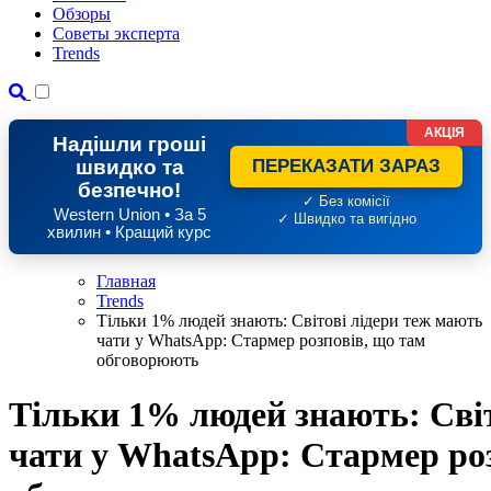
Обзоры
Советы эксперта
Trends
АКЦІЯ
Надішли гроші
швидко та
ПЕРЕКАЗАТИ ЗАРАЗ
безпечно!
✓ Без комісії
Western Union • За 5
✓ Швидко та вигідно
хвилин • Кращий курс
Главная
Trends
Тільки 1% людей знають: Світові лідери теж мають
чати у WhatsApp: Стармер розповів, що там
обговорюють
Тільки 1% людей знають: Сві
чати у WhatsApp: Стармер ро