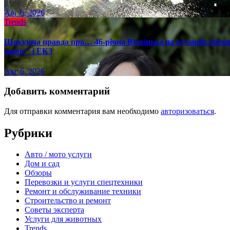
Авг 6, 2026
Trends
Шокуюча правда про… 46-річна Вітвіцька на останніх місяця
живіт" і ЕКЗ
Авг 6, 2026
Добавить комментарий
Для отправки комментария вам необходимо
авторизоваться
.
Рубрики
Авто / мото услуги
Дом и сад
Обзоры
Перевозки и услуги спецтехники
Ремонт и обслуживание техники
Строительство и ремонт
Советы эксперта
Услуги для животных
Trends