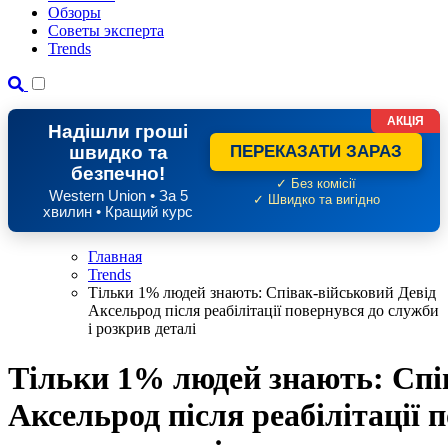
Обзоры
Советы эксперта
Trends
АКЦІЯ
Надішли гроші
швидко та
ПЕРЕКАЗАТИ ЗАРАЗ
безпечно!
✓ Без комісії
Western Union • За 5
✓ Швидко та вигідно
хвилин • Кращий курс
Главная
Trends
Тільки 1% людей знають: Співак-військовий Девід
Аксельрод після реабілітації повернувся до служби
і розкрив деталі
Тільки 1% людей знають: Спі
Аксельрод після реабілітації 