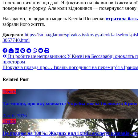
і постало питання: що далі. Я фактично на рік випав із активної
повернення у форму. Але коли відновився — повернувся знову
Нагадаємо, нещодавно модель Ксенія Шевченко
втратила батьк
забрали його життя.
Джерело:
https://tsn.ua/glamur/spivak-viyskovyy-devid-akselrod-pisli
3057740.html
Навигация
Ви робите це неправильно: У Києві на Бессарабці оновлять 
простором
по
Шокуюча правда про… Ізраїль погодився на перемир’я з Іраном
записям
Related Post
Trends
Таємниця, про яку мовчать: Україна могла ізолювати Крим 
Авг 6, 2026
Trends
Це працює на 100%: Жодних вил і хімії: експерт розповів, я