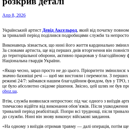
розкрив деталі
Апр 8, 2026
Український артист
Девід Аксельрод
, який від початку повном
за тривалий період поділився подробицями служби та непросто
Виконавець зізнається, що нині його життя кардинально змінило
За словами артиста, ще від перших днів вторгнення він повніс
до територіальної оборони, активно працював у благодійному ф
Національна гвардія України.
«Якщо чесно, зараз просто не до цього. Пріоритети змінилися: м
значно базовіші речі — щоб ми вистояли і перемогли. З перши
режимі 24/7: займався нашим благодійним фондом, був у ТРО, 
це було абсолютно свідоме рішення. Звісно, цей шлях не був пр
oboz.ua
.
Втім, служба виявилася непростою: під час одного з виїздів ар
тимчасово відійти від виконання обов’язків. Після ушкодження
тривалий період реабілітації. Попри всі труднощі, після тривало
до служби. Нині він знову виконує військові завдання.
«На одному з виїздів отримав травму — далі операція, потім ще