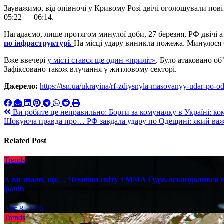
Зауважимо, від опівночі у Кривому Розі двічі оголошували пов
05:22 — 06:14.
Нагадаємо, лише протягом минулої доби, 27 березня, РФ двічі 
по інфраструктурі.
На місці удару виникла пожежа. Минулося 
Вже ввечері
у місті стався ще один «приліт»
. Було атаковано о
Зафіксовано також влучання у житловому секторі.
Джерело:
https://tsn.ua/ukrayina/rf-zdiysnyla-masovanyy-udar-po-
Навигация
Ви робите це неправильно: Борги за комуналку в Україні: ко
Шокуюча правда про… РФ завдала удару по Одещині: який важ
по
записям
Related Post
Trends
А ви знали, що… Чемпіон світу з ММА Ґудзь оскандалився че
фанів
Авг 8, 2026
Trends