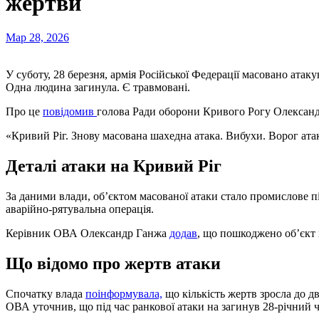
жертви
Мар 28, 2026
У суботу, 28 березня, армія Російської Федерації масовано ата
Одна людина загинула. Є травмовані.
Про це
повідомив
голова Ради оборони Кривого Рогу Олександ
«Кривий Ріг. Знову масована шахедна атака. Вибухи. Ворог ата
Деталі атаки на Кривий Ріг
За даними влади, об’єктом масованої атаки стало промислове пі
аварійно-рятувальна операція.
Керівник ОВА Олександр Ганжа
додав
, що пошкоджено об’єкт
Що відомо про жертв атаки
Спочатку влада
поінформувала,
що кількість жертв зросла до дв
ОВА уточнив, що під час ранкової атаки на загинув 28-річний ч