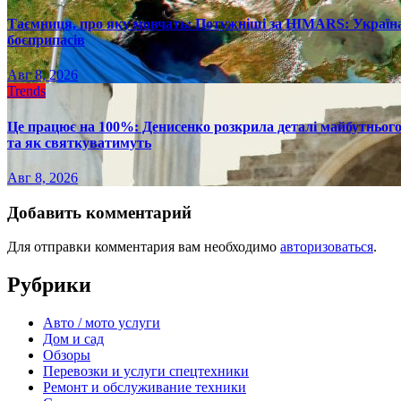
Таємниця, про яку мовчать: Потужніші за HIMARS: Україна
боєприпасів
Авг 8, 2026
Trends
Це працює на 100%: Денисенко розкрила деталі майбутнього в
та як святкуватимуть
Авг 8, 2026
Добавить комментарий
Для отправки комментария вам необходимо
авторизоваться
.
Рубрики
Авто / мото услуги
Дом и сад
Обзоры
Перевозки и услуги спецтехники
Ремонт и обслуживание техники