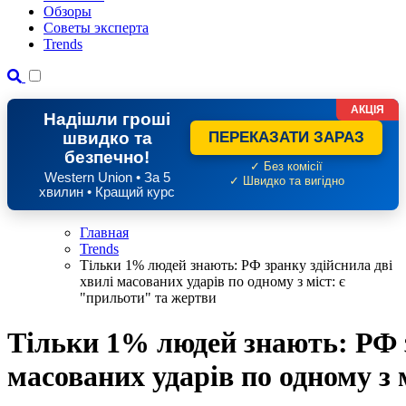
Обзоры
Советы эксперта
Trends
АКЦІЯ
Надішли гроші
швидко та
ПЕРЕКАЗАТИ ЗАРАЗ
безпечно!
✓ Без комісії
Western Union • За 5
✓ Швидко та вигідно
хвилин • Кращий курс
Главная
Trends
Тільки 1% людей знають: РФ зранку здійснила дві
хвилі масованих ударів по одному з міст: є
"прильоти" та жертви
Тільки 1% людей знають: РФ з
масованих ударів по одному з 