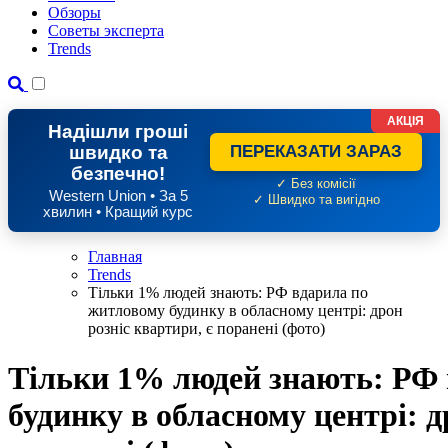
Обзоры
Советы эксперта
Trends
АКЦІЯ
Надішли гроші
швидко та
ПЕРЕКАЗАТИ ЗАРАЗ
безпечно!
✓ Без комісії
Western Union • За 5
✓ Швидко та вигідно
хвилин • Кращий курс
Главная
Trends
Тільки 1% людей знають: РФ вдарила по
житловому будинку в обласному центрі: дрон
розніс квартири, є поранені (фото)
Тільки 1% людей знають: РФ 
будинку в обласному центрі: д