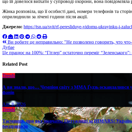
що їй довелося виїхати у супроводі охорони, вона повідомляла 
Жінка розповіла, що її особисті дані, номери телефонів та стор
оприлюднили за лічені години після акції.
Джерело:
https://tsn.ua/svit/rf-peresliduye-vidomu-ukrayinku-i-zal
Навигация
Ви робите це неправильно: "Не позволено говорить, что что
Дубае
по
Це працює на 100%: “Гітлер” остаточно переміг “Зеленського”
записям
Related Post
Trends
А ви знали, що… Чемпіон світу з ММА Ґудзь оскандалився че
фанів
Авг 8, 2026
Trends
Таємниця, про яку мовчать: Потужніші за HIMARS: Україна
боєприпасів