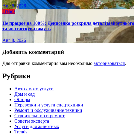
Авг 8, 2026
Trends
Це працює на 100%: Денисенко розкрила деталі майбутнього в
та як святкуватимуть
Авг 8, 2026
Добавить комментарий
Для отправки комментария вам необходимо
авторизоваться
.
Рубрики
Авто / мото услуги
Дом и сад
Обзоры
Перевозки и услуги спецтехники
Ремонт и обслуживание техники
Строительство и ремонт
Советы эксперта
Услуги для животных
Trends