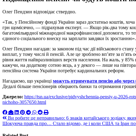
Олег Пендзин відповідає ствердно.
«Так, у Пенсійному фонді України зараз достатньо коштів, хоча
грн щомісячно, — підрахував експерт. — Якщо рік-два тому ко
багатомільярдної міжнародної макрофінансової допомоги, то 
єдиного соціального внеску на зарплати завдяки їх зростанню».
Олег Пендзин нагадав: за законом під час дії військового стан
виплат, у тому числі й пенсій. Але це зроблено вп’яте за п’ять
рівня життя найвразливіших верств населення. На жаль, у 85% п
кажучи, на додаткову сотню яєць, а у декого — лише на півтора 
пенсійна система України потребує кардинальних реформ.
Нагадаємо, що українці
можуть отримувати пенсію або через б
Дедалі більше пенсіонерів обирають банки та отримання грошей
Джерело:
https://tsn.ua/exclusive/pidvyshchennia-pensiy-u-2026-r
nichoho-3057650.html
Навигация
Ви робите це неправильно: 6 знаків китайського зодіаку, яки
Шокуюча правда про… Стало відомо, де і коли США та Іран п
по
записям
Related Post