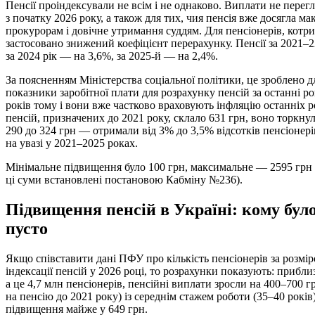
Пенсії проіндексували не всім і не однаково. Виплати не перег
з початку 2026 року, а також для тих, чия пенсія вже досягла ма
прокурорам і довічне утримання суддям. Для пенсіонерів, котри
застосовано знижений коефіцієнт перерахунку. Пенсії за 2021–2
за 2024 рік — на 3,6%, за 2025-й — на 2,4%.
За поясненням Міністерства соціальної політики, це зроблено 
показники заробітної плати для розрахунку пенсій за останні р
років тому і вони вже частково враховують інфляцію останніх р
пенсій, призначених до 2021 року, склало 631 грн, воно торкну
290 до 324 грн — отримали від 3% до 3,5% відсотків пенсіонерів
на увазі у 2021–2025 роках.
Мінімальне підвищення було 100 грн, максимальне — 2595 грн
ці суми встановлені постановою Кабміну №236).
Підвищення пенсій в Україні: кому було 
пусто
Якщо співставити дані ПФУ про кількість пенсіонерів за розм
індексації пенсій у 2026 році, то розрахунки показують: прибл
а це 4,7 млн пенсіонерів, пенсійні виплати зросли на 400–700 
на пенсію до 2021 року) із середнім стажем роботи (35–40 рокі
підвищення майже у 649 грн.