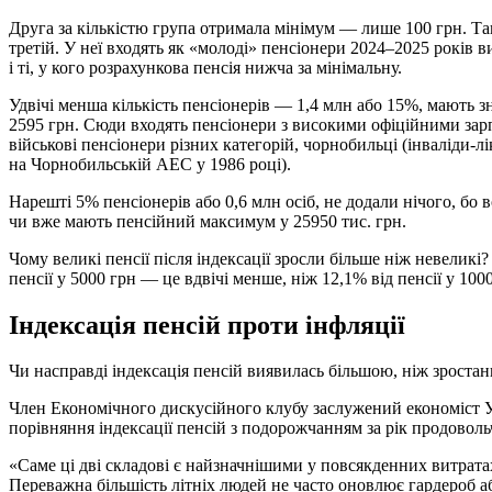
Друга за кількістю група отримала мінімум — лише 100 грн. Та
третій. У неї входять як «молоді» пенсіонери 2024–2025 років ви
і ті, у кого розрахункова пенсія нижча за мінімальну.
Удвічі менша кількість пенсіонерів — 1,4 млн або 15%, мають 
2595 грн. Сюди входять пенсіонери з високими офіційними зарпл
військові пенсіонери різних категорій, чорнобильці (інваліди-лі
на Чорнобильській АЕС у 1986 році).
Нарешті 5% пенсіонерів або 0,6 млн осіб, не додали нічого, бо
чи вже мають пенсійний максимум у 25950 тис. грн.
Чому великі пенсії після індексації зросли більше ніж невелик
пенсії у 5000 грн — це вдвічі менше, ніж 12,1% від пенсії у 1000
Індексація пенсій проти інфляції
Чи насправді індексація пенсій виявилась більшою, ніж зростання
Член Економічного дискусійного клубу заслужений економіст 
порівняння індексації пенсій з подорожчанням за рік продовол
«Саме ці дві складові є найзначнішими у повсякденних витрат
Переважна більшість літніх людей не часто оновлює гардероб а