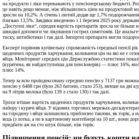
на продукти і ліки переважають у пенсіонерському бюджеті. Ре
це навіть дещо менше, ніж збільшились ціни на продуктовий к
зросли на 10,2%. А січень і лютий додав ще 1,7% подорожчання,
близько 13,5%. Завдяки введенню з 1 березня 2025 року держав
„Доступні ліки“, середня вартість препаратів зросла не більше 
швидкої допомоги чи лікування гострих симптомів. Це анальг
тиску, антибіотики і так далі. Імпортні препарати могли подор
Експерт порівняв купівельну спроможність середньої пенсії рік т
щоденних продуктів харчування, коливання цін на які не є сезо
яйця. Моніторинг середніх цін Держслужбою статистики показує
(курятина, як найдоступніша для пенсіонерів) — плюс 16%, 
плюс 14%.
Тепер за всю проіндексовану середню пенсію у 7137 грн можна
пенсію у 6488 грн (було 263 батони, стало 253), менше на дві ку
на 9 літрів молока (було 139 л стало 130) і так далі.
Трохи втішає вартість щоденних продуктів харчування, колива
набору і курячі яйця. У відомих торгових мережах-дискаунтерах
на городину і яйця залишились приблизно такими, як торік, а н
яєць (з лотка, а не в картонному контейнері на 10 шт., вони д
придбати аж на сто штук більше, ніж торік.
Підвищення пенсій: чи будуть кошти н