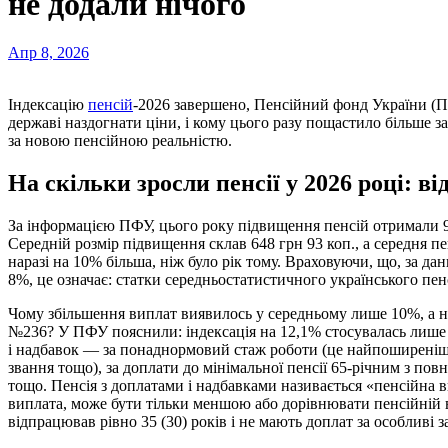
не додали нічого
Апр 8, 2026
Індексацію
пенсій
-2026 завершено, Пенсійний фонд України (
державі наздогнати ціни, і кому цього разу пощастило більше з
за новою пенсійною реальністю.
На скільки зросли пенсії у 2026 році: в
За інформацією ПФУ, цього року підвищення пенсій отримали 9,5
Середній розмір підвищення склав 648 грн 93 коп., а середня пен
наразі на 10% більша, ніж було рік тому. Враховуючи, що, за д
8%, це означає: статки середньостатистичного українського пе
Чому збільшення виплат виявилось у середньому лише 10%, а н
№236? У ПФУ пояснили: індексація на 12,1% стосувалась лише «
і надбавок — за понаднормовий стаж роботи (це найпоширеніша 
звання тощо), за доплати до мінімальної пенсії 65-річним з повн
тощо. Пенсія з доплатами і надбавками називається «пенсійна 
виплата, може бути тільки меншою або дорівнювати пенсійній 
відпрацював рівно 35 (30) років і не мають доплат за особливі з