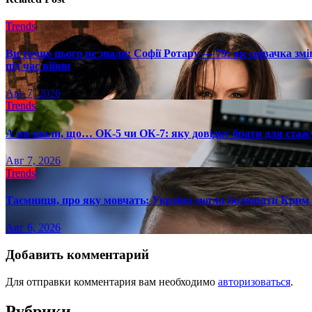
Trends
Ви точно цього не знали: Софії Ротару — 79: як співачка змі
під час війни
Авг 7, 2026
Trends
А ви знали, що… ОК-5 чи ОК-7: яку довідку брати для стаж
Авг 7, 2026
Trends
Таємниця, про яку мовчать: Україна могла ізолювати Крим 
Авг 6, 2026
Добавить комментарий
Для отправки комментария вам необходимо
авторизоваться
.
Рубрики