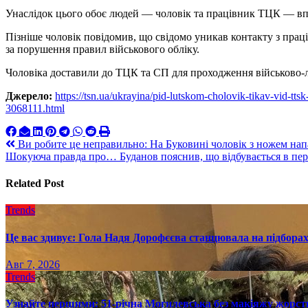
Унаслідок цього обоє людей — чоловік та працівник ТЦК — впа
Пізніше чоловік повідомив, що свідомо уникав контакту з пра
за порушення правил військового обліку.
Чоловіка доставили до ТЦК та СП для проходження військово-лік
Джерело:
https://tsn.ua/ukrayina/pid-lutskom-cholovik-tikav-vid-tts
3068111.html
Навигация
Ви робите це неправильно: На Буковині чоловік з ножем нап
Шокуюча правда про… Буданов пояснив, що відбувається в пе
по
записям
Related Post
Trends
Це вас здивує: Гола Надя Дорофєєва станцювала на підборах
Авг 7, 2026
Trends
Узнайте першими: 51-річна Могилевська без макіяжу жорстк