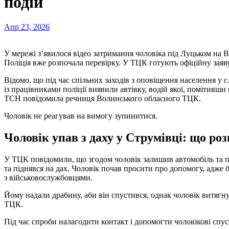
подій
Апр 23, 2026
У мережі з’явилося відео затримання чоловіка під Луцьком на 
Поліція вже розпочала перевірку. У ТЦК готують офіційну заяву
Відомо, що під час спільних заходів з оповіщення населення у
із працівниками поліції виявили автівку, водій якої, помітивш
ТСН повідомила речниця Волинського обласного ТЦК.
Чоловік не реагував на вимогу зупинитися.
Чоловік упав з даху у Струмівці: що ро
У ТЦК повідомили, що згодом чоловік залишив автомобіль та по
та піднявся на дах. Чоловік почав просити про допомогу, адже 
з військовослужбовцями.
Йому надали драбину, аби він спустився, однак чоловік витягнув
ТЦК.
Під час спроби налагодити контакт і допомогти чоловікові спус