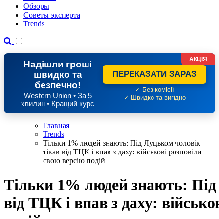
Обзоры
Советы эксперта
Trends
АКЦІЯ
Надішли гроші
швидко та
ПЕРЕКАЗАТИ ЗАРАЗ
безпечно!
✓ Без комісії
Western Union • За 5
✓ Швидко та вигідно
хвилин • Кращий курс
Главная
Trends
Тільки 1% людей знають: Під Луцьком чоловік
тікав від ТЦК і впав з даху: військові розповіли
свою версію подій
Тільки 1% людей знають: Під
від ТЦК і впав з даху: військо