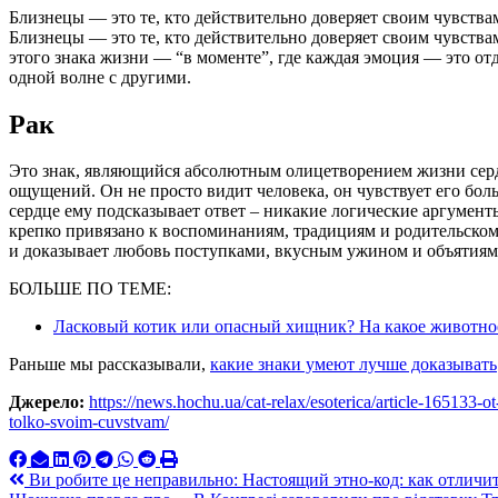
Близнецы — это те, кто действительно доверяет своим чувствам
Близнецы — это те, кто действительно доверяет своим чувствам
этого знака жизни — “в моменте”, где каждая эмоция — это отд
одной волне с другими.
Рак
Это знак, являющийся абсолютным олицетворением жизни сердц
ощущений. Он не просто видит человека, он чувствует его боль,
сердце ему подсказывает ответ – никакие логические аргументы
крепко привязано к воспоминаниям, традициям и родительском
и доказывает любовь поступками, вкусным ужином и объятиям
БОЛЬШЕ ПО ТЕМЕ:
Ласковый котик или опасный хищник? На какое животно
Раньше мы рассказывали,
какие знаки умеют лучше доказывать
Джерело:
https://news.hochu.ua/cat-relax/esoterica/article-165133-o
tolko-svoim-cuvstvam/
Навигация
Ви робите це неправильно: Настоящий этно-код: как отлич