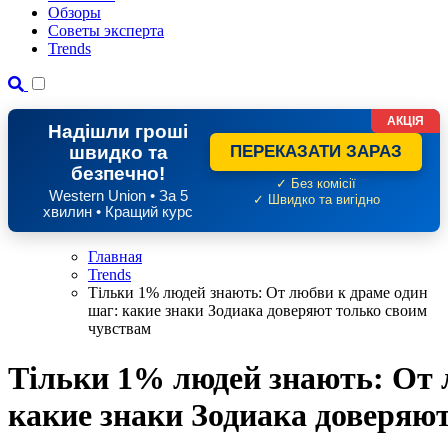
Обзоры
Советы эксперта
Trends
АКЦІЯ
Надішли гроші
швидко та
ПЕРЕКАЗАТИ ЗАРАЗ
безпечно!
✓ Без комісії
Western Union • За 5
✓ Швидко та вигідно
хвилин • Кращий курс
Главная
Trends
Тільки 1% людей знають: От любви к драме один
шаг: какие знаки Зодиака доверяют только своим
чувствам
Тільки 1% людей знають: От 
какие знаки Зодиака доверяю