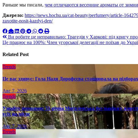
Раньше мы писали,
чем отличаются весенние ароматы от зимни
Джерело:
https://news.hochu.ua/cat-beauty/perfumery/article-16427
zaxotite-nosit-kazdyi-den/
Навигация
Ви робите це неправильно: Трагедія у Харкові: під кригу про
Це працює на 100%: Член угорської делегації не поїхав до Украї
по
записям
Related Post
Trends
Це вас здивує: Гола Надя Дорофєєва станцювала на підборах
Авг 7, 2026
Trends
Узнайте першими: 51-річна Могилевська без макіяжу жорстк
усіх на місце
Авг 7, 2026
Trends