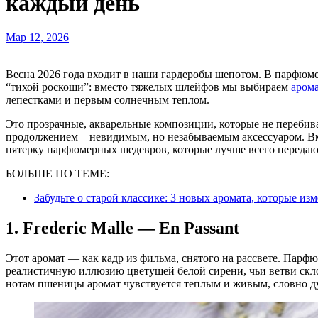
каждый день
Мар 12, 2026
Весна 2026 года входит в наши гардеробы шепотом. В парфюмерном мире этот сезон ознаменовался возвращением к
“тихой роскоши”: вместо тяжелых шлейфов мы выбираем
аром
лепестками и первым солнечным теплом.
Это прозрачные, акварельные композиции, которые не перебива
продолжением – невидимым, но незабываемым аксессуаром. В
пятерку парфюмерных шедевров, которые лучше всего передают
БОЛЬШЕ ПО ТЕМЕ:
Забудьте о старой классике: 3 новых аромата, которые из
1. Frederic Malle — En Passant
Этот аромат — как кадр из фильма, снятого на рассвете. Парф
реалистичную иллюзию цветущей белой сирени, чьи ветви скл
нотам пшеницы аромат чувствуется теплым и живым, словно ду