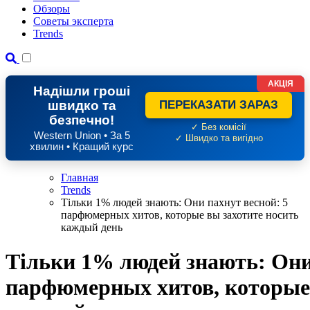
Обзоры
Советы эксперта
Trends
АКЦІЯ
Надішли гроші
швидко та
ПЕРЕКАЗАТИ ЗАРАЗ
безпечно!
✓ Без комісії
Western Union • За 5
✓ Швидко та вигідно
хвилин • Кращий курс
Главная
Trends
Тільки 1% людей знають: Они пахнут весной: 5
парфюмерных хитов, которые вы захотите носить
каждый день
Тільки 1% людей знають: Они
парфюмерных хитов, которые 